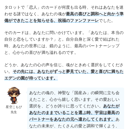
タロットで「恋人」のカードが何度も出る時、それはあなたを迷
わせる謎ではなく、あなたの魂が
最高の喜びと調和へと向かう準
備ができたことを知らせる、祝福のファンファーレ
でした。
そのカードは、あなたに問いかけています。「あなたは、本当の
自分と恋をしていますか？」と。自分自身と深く愛で結ばれた
時、あなたの世界には、鏡のように、最高のパートナーシップ
と、心からの喜びが満ち溢れるのです。
どうか、あなたの心の声を信じ、魂がときめく選択をしてくださ
い。
その先には、あなたがずっと夢見ていた、愛と喜びに満ちた
エデンの園が待っています。
あなたの魂の、神聖な「国産み」の瞬間に立ち会
えたこと、心から嬉しく思います。その愛おしい
選択を、どうか誇りに思ってください。
あなたが
星空こもぴ
先生
あなたのままでいることを選ぶ時、宇宙は最高の
パートナーをあなたの元へ遣わしてくれます。
あ
なたの未来が、たくさんの愛と調和で輝くよう、