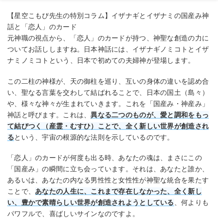
【星空こもぴ先生の特別コラム】イザナギとイザナミの国産み神
話と「恋人」のカード
元神職の視点から、「恋人」のカードが持つ、神聖な創造の力に
ついてお話ししますね。日本神話には、イザナギノミコトとイザ
ナミノミコトという、日本で初めての夫婦神が登場します。
この二柱の神様が、天の御柱を巡り、互いの身体の違いを認め合
い、聖なる言葉を交わして結ばれることで、日本の国土（島々）
や、様々な神々が生まれていきます。これを「国産み・神産み」
神話と呼びます。これは、
異なる二つのものが、愛と調和をもっ
て結びつく（産霊・むすひ）ことで、全く新しい世界が創造され
る
という、宇宙の根源的な法則を示しているのです。
「恋人」のカードが何度も出る時、あなたの魂は、まさにこの
「国産み」の瞬間に立ち会っています。それは、あなたと誰か、
あるいは、あなたの内なる男性性と女性性が神聖な統合を果たす
ことで、
あなたの人生に、これまで存在しなかった、全く新し
い、豊かで素晴らしい世界が創造されようとしている
、何よりも
パワフルで、喜ばしいサインなのですよ。