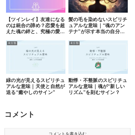
【ツインレイ】友達になる
髪の毛を染めないスピリチ
のは統合の諦め？恋愛を超
ュアルな意味｜“魂のアン
えた魂の絆と、究極の愛の
テナ”が示す本当の自分と
形
の繋がり
未分類
未分類
緑の光が見えるスピリチュ
動悸・不整脈のスピリチュ
アルな意味｜天使と自然が
アルな意味｜魂が“新しい
送る“癒やしのサイン”
リズム”を刻むサイン？
コメント
コメントを書き込む