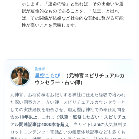
示します。「運命の輪」と出れば、その出会いや選
択が運命的なものであることを。「法王」と出れ
ば、その関係が結婚など社会的な契約に繋がる可能
性が高いことを示唆します。
監修者
星空こもぴ
（元神官スピリチュアルカ
ウンセラー・占い師）
元神官。お稲荷様をお祀りする神社に仕えた経験で培われ
た深い洞察力と、占い師・スピリチュアルカウンセラーと
しての実践経験を融合させ、鑑定歴は神社での奉仕期間を
含め
。これまで
10年以上
執筆・監修した占い・スピリチュ
、当サイトLaniの人気無料タ
アル関連記事は4000本を超え
ロットコンテンツ・電話占いの鑑定体験記事なども多くも
手掛ける。対面・オンライン鑑定に加え、Web占いでのア