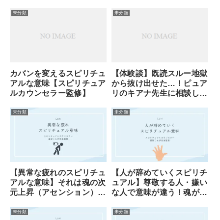
未分類
未分類
カバンを変えるスピリチュ
【体験談】既読スルー地獄
アルな意味【スピリチュア
から抜け出せた…！ピュア
ルカウンセラー監修】
リのキアナ先生に相談した
ら、彼の本音と”未来”が見
えた話
未分類
未分類
【異常な疲れのスピリチュ
【人が辞めていくスピリチ
アルな意味】それは魂の次
ュアル】尊敬する人・嫌い
元上昇（アセンション）が
な人で意味が違う！魂が告
始まったサイン
げる転機のサイン
未分類
未分類