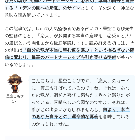
なたの魂が“究極のパートナーシップ”を求め、本当の自分と統合
する「エデンの園への帰還」のサイン
として、その深く、神聖な
意味を読み解いていきます。
この記事では、Laniの人気監修者である占い師・星空こもぴ先生
の監修のもと、「恋人」が多発する本当の意味を、恋愛面と人生
の選択という両側面から徹底解説します。読み終える頃には、そ
の混乱は
「自分の魂が本当に望む道を選ぶ」という揺るぎない確
信に変わり、最高のパートナーシップを引き寄せる準備
が整って
いるでしょう。
こんにちは、星空こもぴです。「恋人」のカード
に、何度も呼ばれているのですね。それは、あな
たの魂が、調和と喜びに満ちた世界へと還りたが
星空こもぴ
先生
っている、素晴らしい合図なのですよ。それは、
誰かとの出会いかもしれませんし、
何より、本当
のあなた自身との、運命的な再会
を意味している
のかもしれません。