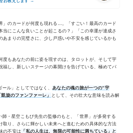
をお教えします →
界」のカードが何度も現れる…。「すごい！最高のカード
本当にこんな良いことが起こるの？」「この幸運が達成さ
のあまりの完璧さに、少し戸惑いや不安を感じているかも
何度もあなたの前に姿を現すのは、タロットが、そして宇
祝福し、新しいステージの幕開けを告げている、極めてパ
「ゴール」としてではなく、
あなたの魂の旅が一つの“宇
「凱旋のファンファーレ」
として、その壮大な意味を読み解
占い師・星空こもぴ先生の監修のもと、「世界」が多発する
け取り、さらに輝かしい未来へと進むための具体的な方法
抹の不安は
「私の人生は、無限の可能性に満ちている」と