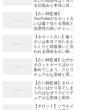
占いの信憑性は？当た
る仕組みと本当に信頼
できるチャンネルの選
【占い師監修】
び方
YouTubeのタロット占
いは嘘？当たる理由と
信憑性の高いチャンネ
ルの見極め方
【タロット占い】嘘く
さいは本当？当たるか
らくりと胡散臭いと言
われる理由を占い師が
徹底解説【占い師監
【占い師監修】なぜか
修】
タロットカードばかり
集めてしまう…スピリ
チュアルな意味と罪悪
感を手放す方法
【占い師監修】タロッ
ト占いばかり見てしま
うのはなぜ？スピリチ
ュアルな意味と依存し
ないための対処法
【タロット】ソウルメ