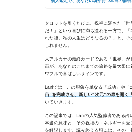
個人鑑定で、あなたの魂が持つ本当の物語
タロットを引くたびに、祝福に満ちた「世
だ！」という喜びに満ち溢れる一方で、「
れた後、私の人生はどうなるの？」と、そ
しれません。
大アルカナの最終カードである「世界」が
宙が、あなたのこれまでの旅路を最大限に
ワフルで喜ばしいサインです。
Laniでは、この現象を単なる「成功」や
宙”を完成させ、新しい“次元”の扉を開く
いていきます。
この記事では、Laniの人気監修者である
本当の意味と、その祝福のエネルギーを受
を解説します。読み終える頃には、その一