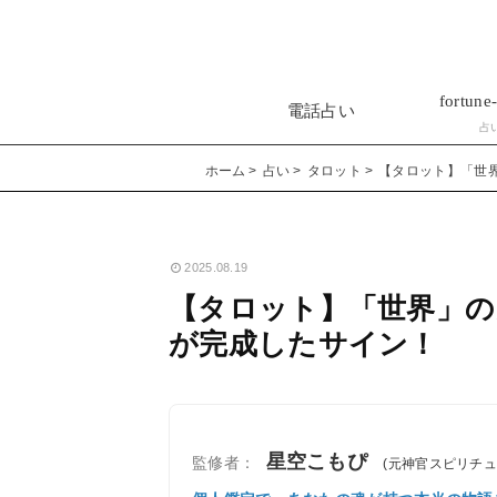
fortune-
電話占い
占
ホーム
占い
タロット
【タロット】「世
2025.08.19
【タロット】「世界」の
が完成したサイン！
星空こもぴ
監修者：
(元神官スピリチ