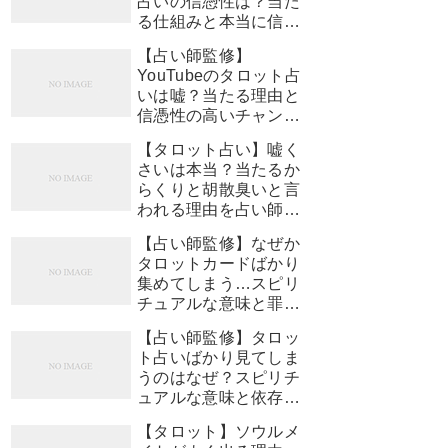
占いの信憑性は？当た
る仕組みと本当に信頼
できるチャンネルの選
【占い師監修】
び方
YouTubeのタロット占
いは嘘？当たる理由と
信憑性の高いチャンネ
ルの見極め方
【タロット占い】嘘く
さいは本当？当たるか
らくりと胡散臭いと言
われる理由を占い師が
徹底解説【占い師監
【占い師監修】なぜか
修】
タロットカードばかり
集めてしまう…スピリ
チュアルな意味と罪悪
感を手放す方法
【占い師監修】タロッ
ト占いばかり見てしま
うのはなぜ？スピリチ
ュアルな意味と依存し
ないための対処法
【タロット】ソウルメ