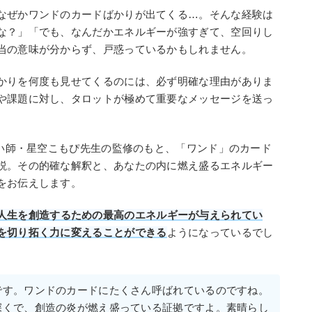
なぜかワンドのカードばかりが出てくる…。そんな経験は
な？」「でも、なんだかエネルギーが強すぎて、空回りし
当の意味が分からず、戸惑っているかもしれません。
かりを何度も見せてくるのには、必ず明確な理由がありま
や課題に対し、タロットが極めて重要なメッセージを送っ
占い師・星空こもぴ先生の監修のもと、「ワンド」のカード
説。その的確な解釈と、あなたの内に燃え盛るエネルギー
をお伝えします。
人生を創造するための最高のエネルギーが与えられてい
を切り拓く力に変えることができる
ようになっているでし
です。ワンドのカードにたくさん呼ばれているのですね。
深くで、創造の炎が燃え盛っている証拠ですよ。素晴らし