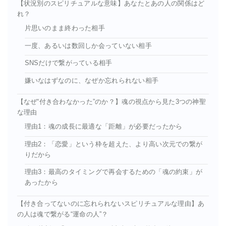
【状況別のスピリチュアルな意味】あなたとあの人の関係はど
れ？
片思いのまま終わった相手
一度、あるいは数回しか会っていない相手
SNSだけで繋がっている相手
嫌いなはずなのに、なぜか忘れられない相手
【なぜ“付き合わなかった”のか？】魂の視点から見た3つの神聖
な理由
理由1：魂の成長に最適な「距離」が必要だったから
理由2：「恋愛」という枠を超えた、より高い次元での繋が
りだから
理由3：最高のタイミングで再会するための「魂の約束」が
あったから
【付き合ってないのに忘れられないスピリチュアルな理由】あ
の人は魂で繋がる“運命の人”？