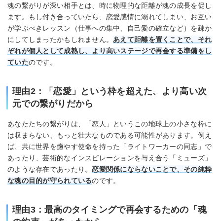
魂の繋がりが深い相手とは、時に物理的な距離が魂の成長を促し
ます。もし付き合っていたら、恋愛感情に溺れてしまい、お互い
が学ぶべきレッスン（仕事への集中、自己愛の確立など）を疎か
にしてしまったかもしれません。
あえて距離を置くことで、それ
ぞれが個人として成熟し、より高いステージで再会する準備をし
ていた
のです。
理由2：「恋愛」という枠を超えた、より高い次
元での繋がりだから
あなたたちの繋がりは、「恋人」というこの地球上の小さな枠に
は収まらない、もっと壮大なものである可能性があります。例え
ば、共に世界を癒やす使命を持った「ライトワーカーの同志」で
あったり、芸術的なインスピレーションを与え合う「ミューズ」
のような存在であったり。
恋愛関係にならないことで、その純粋
な魂の目的が守られている
のです。
理由3：最高のタイミングで再会するための「魂