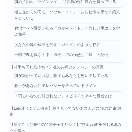
魂の片割れ「ツインレイ」：試練の先に統合を待っている
過去世からの同志「ソウルメイト」：共に使命を果たす約束
をしている
解消すべき課題がある「カルマメイト」：許しと手放しを学
ぶ相手
あなたの魂の成長を促す「ガイド」のような存在
一瞬で魂を揺さぶる「過去世での強烈なご縁」の記憶
【相手も同じ気持ち？】魂の共鳴とテレパシーの真実
魂が繋がっていれば、相手もあなたを思い出している
相手があなたにテレパシーを送っているサイン
「両思いなのに結ばれない」スピリチュアルな構造とは
【Laniオリジナル診断】付き合ってないあの人との“魂の約束”診
断
【星空こもぴ先生の特別チャネリング】“見えぬ縁”を信じるあな
たの魂へ