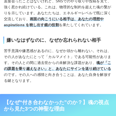
直接会ったことはないけれど、SNSでのやり取りや投稿を見て、
強く惹かれ続けている。これは、物理的な制約を超えた魂の繋が
りを示しています。あなたたちは、エネルギーレベルで既に深く
交流しており、
画面の向こうにいる相手は、あなたの理想や
aspirations を映し出す鏡の役割
を果たしてくれています。
嫌いなはずなのに、なぜか忘れられない相手
苦手意識や嫌悪感があるのに、なぜか頭から離れない。それは、
その人があなたにとって「カルマメイト」である可能性がありま
す。その人との間に過去世からの未解決な課題があり、
魂が「こ
の課題を乗り越えなさい」と、あなたにサインを送り続けている
のです。その人への感情と向き合うことは、あなた自身を解放す
る鍵となります。
【なぜ“付き合わなかった”のか？】魂の視点
から見た3つの神聖な理由