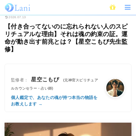
ホーム
スピリチュアル
【付き合ってないのに忘れられない人のスピリチュ
2026.07.13
【付き合ってないのに忘れられない人のスピ
リチュアルな理由】それは魂の約束の証。運
命が動き出す前兆とは？【星空こもぴ先生監
修】
星空こもぴ
監修者：
(元神官スピリチュア
ルカウンセラー・占い師)
個人鑑定で、あなたの魂が持つ本当の物語を
お教えします →