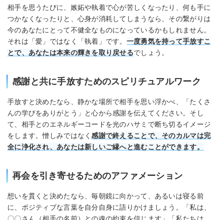
相手を思うたびに、嫉妬や執着で心が苦しくなったり、何も手に
つかなくなったりと、心身が消耗してしまうなら、その繋がりは
今のあなたにとって不健全なものになっているかもしれません。
それは「愛」ではなく「執着」です。
一度勇気を持って手放すこ
とで、あなたは本来の輝きを取り戻せる
でしょう。
感謝と共に手放すためのスピリチュアルワーク
手放すと決めたなら、静かな場所で相手を思い浮かべ、「たくさ
んの学びをありがとう」と心から感謝を伝えてください。そし
て、相手とのエネルギーコードを光のハサミで断ち切るイメージ
をします。憎しみではなく
感謝で終えることで、そのカルマは完
全に浄化され、あなたは新しいご縁へと進むことができます。
再会を引き寄せるためのアファメーション
想いを貫くと決めたなら、毎朝鏡に向かって、あるいは寝る前
に、ポジティブな言葉を自分自身に語りかけましょう。「私は、
〇〇さん（相手の名前）との魂の約束を信じます」「私たちは、