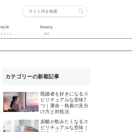
estyle
beauty
フスタイル
美容
カテゴリーの新着記事
既婚者を好きになるス
ピリチュアルな意味7
つ｜運命・執着の見分
け方と対処法
炭酸が飲みたくなるス
ピリチュアルな意味｜