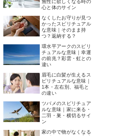
無性に欲しくなる時の
心と体のサイン
なくしたお守りが見つ
かったスピリチュアル
な意味｜そのまま持
つ？返納する？
環水平アークのスピリ
チュアルな意味｜幸運
の前兆？彩雲・虹との
違い
眉毛に白髪が生えるス
ピリチュアルな意味｜
1本・左右別、福毛と
の違い
ツバメのスピリチュア
ルな意味｜家に来る・
二羽・巣・横切るサイ
ン
家の中で物がなくなる