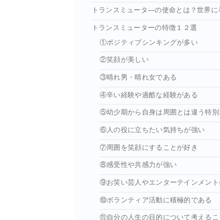
トランスミュータ―の使命とは？世界に
トランスミューターの特徴１２選
①ポジティブシンキングが多い
②笑顔が美しい
③晴れ男・晴れ女である
④辛い経験や過酷な経験がある
⑤幼少期から自身は周囲とは違う特別
⑥人の役に立ちたい気持ちが強い
⑦周囲を笑顔にすることが好き
⑧感受性や共感力が強い
⑨お笑い芸人やエンターテインメント
⑩ボランティア活動に積極的である
⑪自分の人生の目的について考えるこ