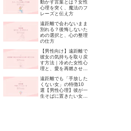
動かす言葉とは？女性
心理を突く、魔法のフ
レーズと伝え方
遠距離で会わないまま
別れる？後悔しないた
めの選択と、心の整理
の仕方
【男性向け】遠距離で
彼女の気持ちを取り戻
す方法｜冷めた女性心
理と、愛を再燃させる
神対応
遠距離でも「手放した
くない女」の特徴10
選【男性心理】彼が一
生そばに置きたい女性
とは？