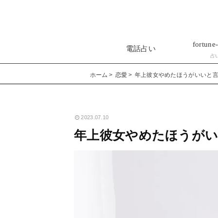
fortune-
電話占い
占
ホーム
恋愛
年上彼女やめたほうがいいと
2023.07.10
年上彼女やめたほうが