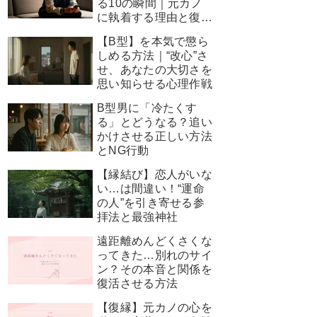
る10の瞬間｜元カノ
に執着する理由と復縁
を叶える神対応
【B型】を本気で懲ら
しめる方法｜“改心”さ
せ、あなたの大切さを
思い知らせる心理作戦
B型男に「冷たくす
る」とどうなる？追い
かけさせる正しい方法
とNG行動
【縁結び】恋人がいな
い…は間違い！“運命
の人”を引き寄せる参
拝法と最強神社
遠距離めんどくさくな
ってきた…別れのサイ
ン？その本音と関係を
復活させる方法
【復縁】元カノの心を