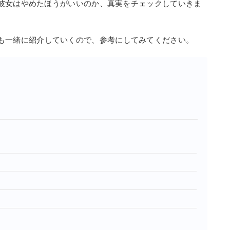
彼女はやめたほうがいいのか、真実をチェックしていきま
も一緒に紹介していくので、参考にしてみてください。