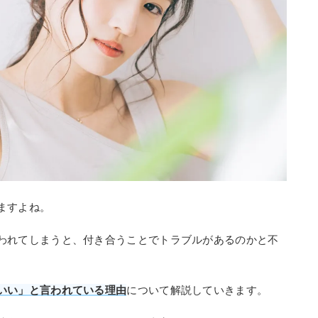
ますよね。
われてしまうと、付き合うことでトラブルがあるのかと不
いい」と言われている理由
について解説していきます。