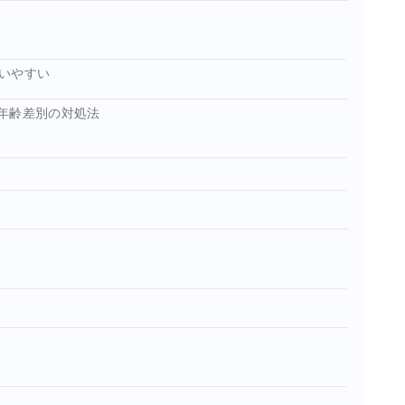
いやすい
年齢差別の対処法