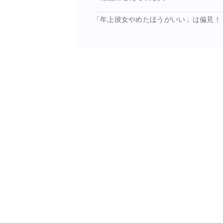
「年上彼女やめたほうがいい」は偏見！