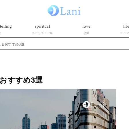
telling
spiritual
love
lif
い
スピリチュアル
恋愛
ライ
たるおすすめ3選
おすすめ3選