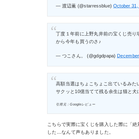
— 渡辺薫 (@starressblue)
October 31,
丁度１年前に上野丸井前の宝くじ売り
から今年も買うのさ♪
— つこさん。 (@gdgdpapa)
December 
高額当選はちょこちょこ出ているみた
サクッと10億当てて残る余生は猫と犬
引用元：Googleレビュー
こちらで実際に宝くじを購入した際に「絶
した…なんて声もありました。