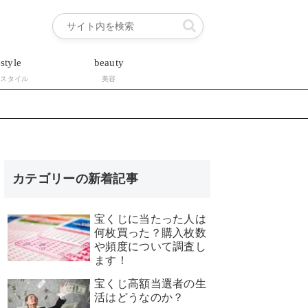
estyle
beauty
フスタイル
美容
カテゴリーの新着記事
宝くじに当たった人は
何枚買った？購入枚数
や頻度について調査し
ます！
宝くじ高額当選者の生
活はどうなのか？