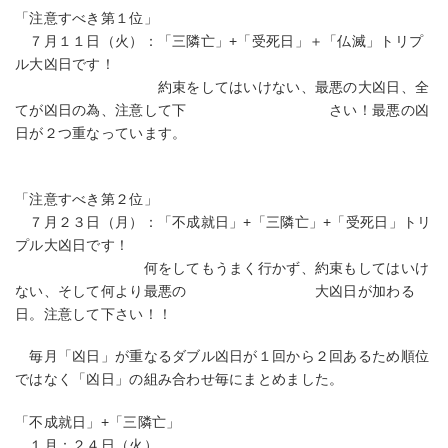
「注意すべき第１位」
７月１１日（火）：「三隣亡」+「受死日」＋「仏滅」トリプ
ル大凶日です！
約束をしてはいけない、最悪の大凶日、全
てが凶日の為、注意して下 さい！最悪の凶
日が２つ重なっています。
「注意すべき第２位」
７月２３日（月）：「不成就日」+「三隣亡」+「受死日」トリ
プル大凶日です！
何をしてもうまく行かず、約束もしてはいけ
ない、そして何より最悪の 大凶日が加わる
日。注意して下さい！！
毎月「凶日」が重なるダブル凶日が１回から２回あるため順位
ではなく「凶日」の組み合わせ毎にまとめました。
「不成就日」+「三隣亡」
１月：２４日（火）