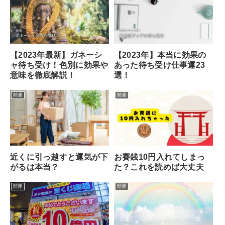
【2023年最新】ガネーシ
【2023年】本当に効果の
ャ待ち受け！色別に効果や
あった待ち受け仕事運23
意味を徹底解説！
選！
開運
開運
近くに引っ越すと運気が下
お賽銭10円入れてしまっ
がるは本当？
た？これを読めば大丈夫
開運
開運