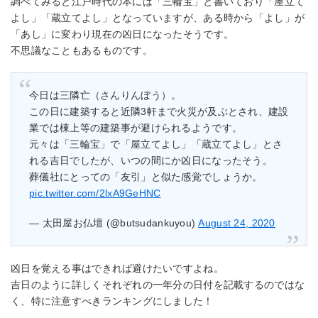
調べてみると江戸時代の本には「三輪宝」と書いており「屋立て
よし」「蔵立てよし」となっていますが、ある時から「よし」が
「あし」に変わり現在の凶日になったそうです。
不思議なこともあるものです。
今日は三隣亡（さんりんぼう）。
この日に建築すると近隣3軒まで火災が及ぶとされ、建設
業では棟上等の建築事が避けられるようです。
元々は「三輪宝」で「屋立てよし」「蔵立てよし」とさ
れる吉日でしたが、いつの間にか凶日になったそう。
葬儀社にとっての「友引」と似た感覚でしょうか。
pic.twitter.com/2lxA9GeHNC
— 太田屋お仏壇 (@butsudankuyou)
August 24, 2020
凶日を覚える事はできれば避けたいですよね。
吉日のように詳しくそれぞれの一年分の日付を記載するのではな
く、特に注意すべきランキングにしました！