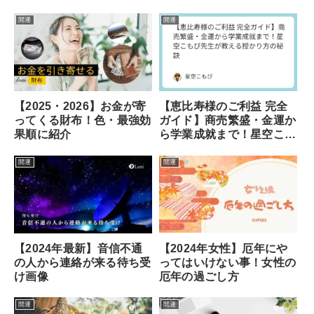
方
開運
開運
【2025・2026】お金が寄
【恵比寿様のご利益 完全
ってくる財布！色・最強効
ガイド】商売繁盛・金運か
果順に紹介
ら学業成就まで！星空こも
ぴ先生が教える授かり方の
秘訣
開運
開運
【2024年女性】厄年にや
【2024年最新】音信不通
ってはいけない事！女性の
の人から連絡が来る待ち受
厄年の過ごし方
け画像
開運
開運