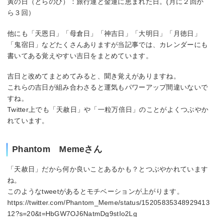
寅の日（とらのひ）：旅行運と金運に恵まれた日。(月に２回か
ら３回）
他にも「天恩日」「母倉日」「神吉日」「大明日」「月徳日」
「鬼宿日」などたくさんありますが当記事では、カレンダーにも
書いてある覚えやすい吉日をまとめています。
吉日と改めてまとめてみると、聞き覚えがありますね。
これらの吉日が組み合わさると運気もパワーアップ間違いないで
すね。
Twitter上でも「天赦日」や「一粒万倍日」のことがよくつぶやか
れています。
Phantom Memeさん
「天赦日」だから何か良いことあるかも？とつぶやかれています
ね。
このようなtweetがあるとモチベーションが上がります。
https://twitter.com/Phantom_Meme/status/15205835348929413
12?s=20&t=HbGW7OJ6NatmDg9stIo2Lg