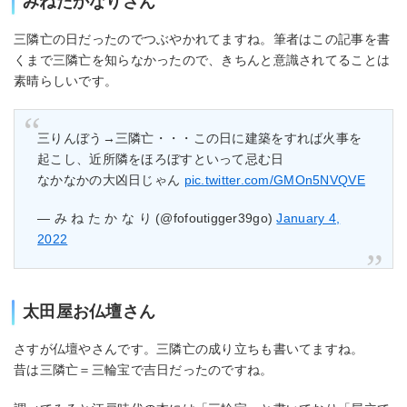
みねたかなりさん
三隣亡の日だったのでつぶやかれてますね。筆者はこの記事を書
くまで三隣亡を知らなかったので、きちんと意識されてることは
素晴らしいです。
三りんぼう→三隣亡・・・この日に建築をすれば火事を
起こし、近所隣をほろぼすといって忌む日
なかなかの大凶日じゃん
pic.twitter.com/GMOn5NVQVE
— み ね た か な り (@fofoutigger39go)
January 4,
2022
太田屋お仏壇さん
さすが仏壇やさんです。三隣亡の成り立ちも書いてますね。
昔は三隣亡＝三輪宝で吉日だったのですね。