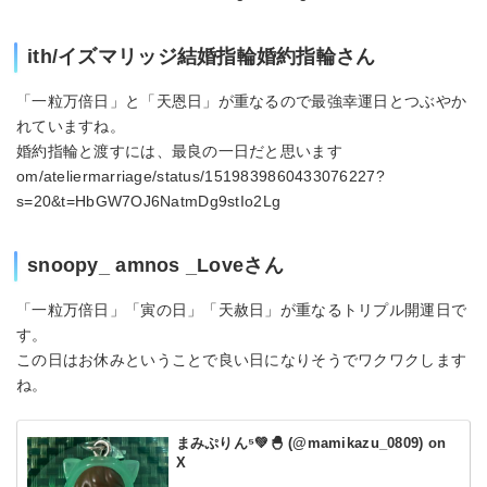
ith/イズマリッジ結婚指輪婚約指輪さん
「一粒万倍日」と「天恩日」が重なるので最強幸運日とつぶやか
れていますね。
婚約指輪と渡すには、最良の一日だと思います
om/ateliermarriage/status/1519839860433076227?
s=20&t=HbGW7OJ6NatmDg9stIo2Lg
snoopy_ amnos _Loveさん
「一粒万倍日」「寅の日」「天赦日」が重なるトリプル開運日で
す。
この日はお休みということで良い日になりそうでワクワクします
ね。
まみぷりん⁵💚🐣 (@mamikazu_0809) on
X