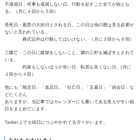
不成就日：何事も成就しない日。行動を起すこと全てが凶とな
る。（月に４回から５回）
受死日：最悪の大凶日とされる日。この日は他の暦は見る必要が
ないと言われている。
葬式以外は行動してはいけない。（月に３回から６回）
三隣亡：この日に建築をしないこと。隣の三軒を滅ぼすとされて
いる。
約束もしないほうが良い日。転居も良くない日。(月に
２回から４回）
他にも「帰忌日」「血忌日」「往亡日」「五暮日」「凶会日」な
どたくさん
ありますが、当記事ではカレンダーにも書いてある覚えやすい凶
日をまとめています。
Twitter上でも凶日につぶやかれてる方々がいます。