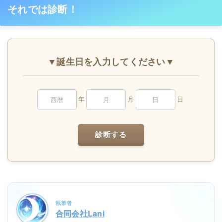
それでは診断！
▼誕生日を入力してください▼
年
月
日
診断する
執筆者
合同会社Lani