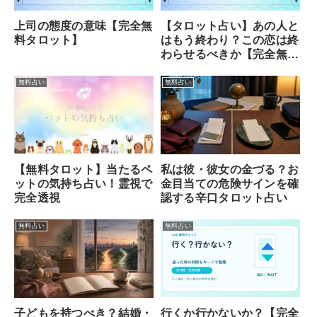
上司の態度の意味【完全無
【タロット占い】あの人と
料タロット】
はもう終わり？この恋は終
わらせるべきか【完全無
料】
無料占い
無料占い
【無料タロット】当たるペ
私は彼・彼女の金づる？お
ットの気持ち占い！霊視で
金目当ての危険サインを確
完全透視
認する辛口タロット占い
無料占い
無料占い
行くか行かないか？【完全
子どもを持つべき？結婚・