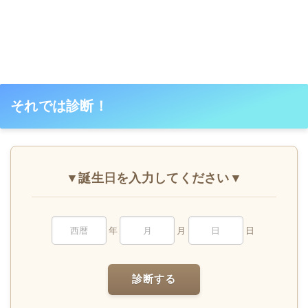
それでは診断！
▼誕生日を入力してください▼
年
月
日
診断する