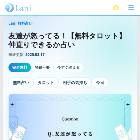
無料占いへ戻る
Lani 無料占い
友達が怒ってる！【無料タロット】
仲直りできるか占い
最終更新:
2025.03.17
完全無料
登録不要
今すぐ占える
無料占い
タロット
相手の気持ち
今日