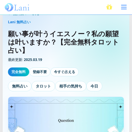
無料占いへ戻る
Lani 無料占い
願い事が叶うイエスノー？私の願望
は叶いますか？【完全無料タロット
占い】
最終更新:
2025.03.19
完全無料
登録不要
今すぐ占える
無料占い
タロット
相手の気持ち
今日