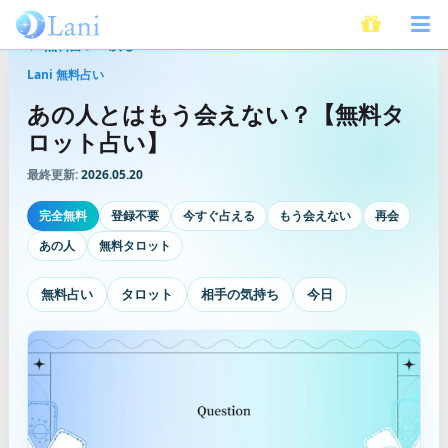
無料占いへ戻る
Lani 無料占い
あの人とはもう会えない？【無料タ
ロット占い】
最終更新:
2026.05.20
完全無料
登録不要
今すぐ占える
もう会えない
再会
あの人
無料タロット
無料占い
タロット
相手の気持ち
今日