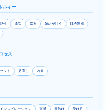
ネルギー
能性
希望
幸運
願いが叶う
目標達成
ロセス
セット
見直し
内省
インスピレーション
直感
魔除け
受け月