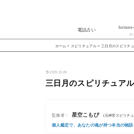
fortune-
電話占い
占
ホーム
スピリチュアル
三日月のスピリチ
2025.10.09
三日月のスピリチュアル
星空こもぴ
監修者：
(元神官スピリチ
個人鑑定で、あなたの魂が持つ本当の物語