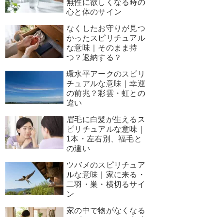
無性に欲しくなる時の
心と体のサイン
なくしたお守りが見つ
かったスピリチュアル
な意味｜そのまま持
つ？返納する？
環水平アークのスピリ
チュアルな意味｜幸運
の前兆？彩雲・虹との
違い
眉毛に白髪が生えるス
ピリチュアルな意味｜
1本・左右別、福毛と
の違い
ツバメのスピリチュア
ルな意味｜家に来る・
二羽・巣・横切るサイ
ン
家の中で物がなくなる