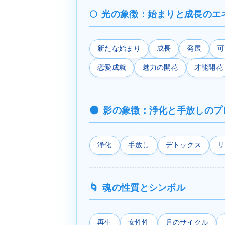
光の象徴：始まりと成長のエ
新たな始まり
成長
発展
可
恋愛成就
魅力の開花
才能開花
影の象徴：浄化と手放しのプ
浄化
手放し
デトックス
リ
魂の性質とシンボル
再生
女性性
月のサイクル