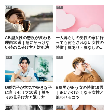
法
恋愛
恋愛
AB型女性の態度が変わる
一人暮らしの男性の家に行
理由10選｜急にそっけな
っても何もされない女性の
い時の見分け方と対処法
特徴｜脈あり・脈なしの見
分け方と次の一手
恋愛
恋愛
O型男子が本気で好きな子
B型男が追う女の特徴10選
に言うセリフ10選｜脈あ
｜追いかけたくなる女性と
りの見分け方と返し方
追わせるコツ
恋愛
恋愛