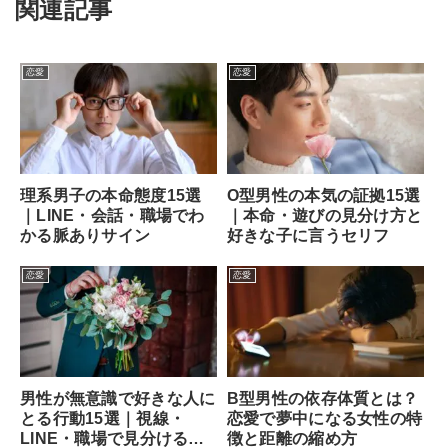
関連記事
恋愛
恋愛
理系男子の本命態度15選
O型男性の本気の証拠15選
｜LINE・会話・職場でわ
｜本命・遊びの見分け方と
かる脈ありサイン
好きな子に言うセリフ
恋愛
恋愛
男性が無意識で好きな人に
B型男性の依存体質とは？
とる行動15選｜視線・
恋愛で夢中になる女性の特
LINE・職場で見分ける方
徴と距離の縮め方