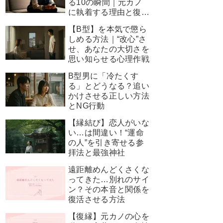
る10の瞬間｜元カノ
に執着する理由と復縁
を叶える神対応
【B型】を本気で懲ら
しめる方法｜“改心”さ
せ、あなたの大切さを
思い知らせる心理作戦
B型男に「冷たくす
る」とどうなる？追い
かけさせる正しい方法
とNG行動
【縁結び】恋人がいな
い…は間違い！“運命
の人”を引き寄せる参
拝法と最強神社
遠距離めんどくさくな
ってきた…別れのサイ
ン？その本音と関係を
復活させる方法
【復縁】元カノの心を