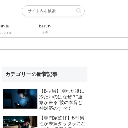
estyle
beauty
フスタイル
美容
カテゴリーの新着記事
【B型男】別れた後に
冷たいのはなぜ？“連
絡が来る”彼の本音と
神対応のすべて
【専門家監修】B型男
性が未練タラタラにな