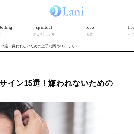
telling
spiritual
love
lif
い
スピリチュアル
恋愛
ライ
15選！嫌われないための上手な関わり方って？
サイン15選！嫌われないための