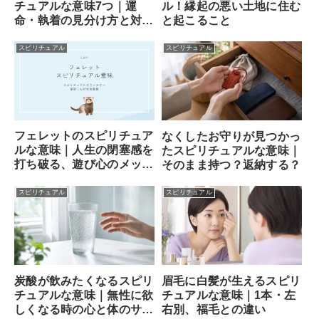
チュアルな意味7つ｜運
ル！縁起の悪い土地に住む
命・執着の見分け方と対処
と起こること
法
スピリチュアル
スピリチュアル
フェレットのスピリチュア
なくしたお守りが見つかっ
ルな意味｜人生の閉塞感を
たスピリチュアルな意味｜
打ち破る、遊び心のメッセ
そのまま持つ？返納する？
ンジャー
スピリチュアル
スピリチュアル
炭酸が飲みたくなるスピリ
眉毛に白髪が生えるスピリ
チュアルな意味｜無性に欲
チュアルな意味｜1本・左
しくなる時の心と体のサイ
右別、福毛との違い