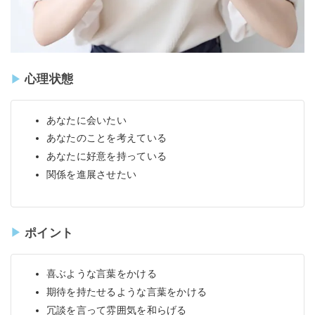
心理状態
あなたに会いたい
あなたのことを考えている
あなたに好意を持っている
関係を進展させたい
ポイント
喜ぶような言葉をかける
期待を持たせるような言葉をかける
冗談を言って雰囲気を和らげる