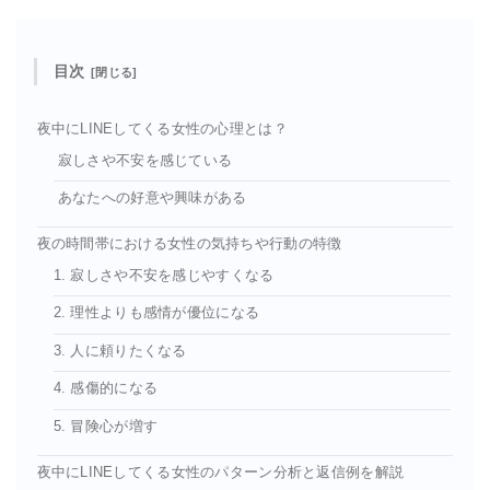
目次
夜中にLINEしてくる女性の心理とは？
寂しさや不安を感じている
あなたへの好意や興味がある
夜の時間帯における女性の気持ちや行動の特徴
1. 寂しさや不安を感じやすくなる
2. 理性よりも感情が優位になる
3. 人に頼りたくなる
4. 感傷的になる
5. 冒険心が増す
夜中にLINEしてくる女性のパターン分析と返信例を解説