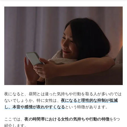
夜になると、昼間とは違った気持ちや行動を取る人が多いのでは
ないでしょうか。特に女性は、
夜になると理性的な抑制が低減
し、本音や感情が表れやすくなる
という特徴があります。
ここでは、
夜の時間帯における女性の気持ちや行動の特徴
を5つ
紹介します。