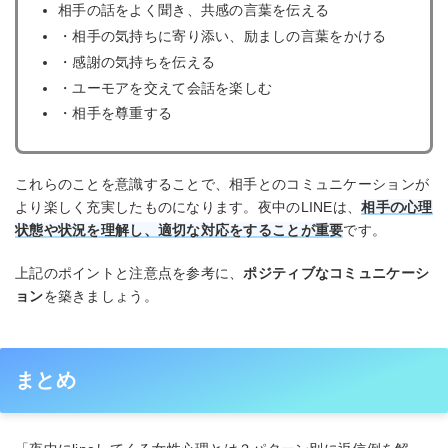
相手の話をよく聞き、共感の言葉を伝える
・相手の気持ちに寄り添い、励ましの言葉をかける
・感謝の気持ちを伝える
・ユーモアを交えて会話を楽しむ
・相手を尊重する
これらのことを意識することで、相手とのコミュニケーションが
より楽しく充実したものになります。夜中のLINEは、
相手の心理
状態や状況を理解し、適切な対応をすることが重要
です。
上記のポイントと注意点を参考に、
ポジティブなコミュニケーシ
ョン
を築きましょう。
まとめ