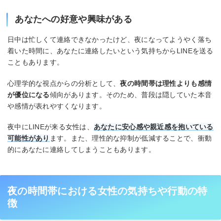
あなたへの好意や興味がある
日中は忙しくて連絡できなかったけど、夜になってようやく落ち
着いた時間に、あなたに連絡したいという気持ちからLINEを送る
こともあります。
心理学的な視点からの分析として、
夜の時間帯は理性よりも感情
が優位になる
傾向があります。そのため、普段は隠していた本音
や感情が表れやすくなります。
夜中にLINEが来る女性は、
あなたに安心感や親近感を抱いている
可能性があり
ます。また、理性的な抑制が低減することで、衝動
的にあなたに連絡してしまうこともあります。
夜の時間帯における女性の気持ちや行動の特
徴