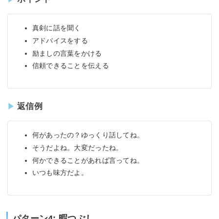
真剣に話を聞く
アドバイスをする
励ましの言葉をかける
信頼できることを伝える
返信例
何があったの？ゆっくり話してね。
そうだよね。大変だったね。
何かできることがあれば言ってね。
いつも味方だよ。
パターン4: 暇つぶし