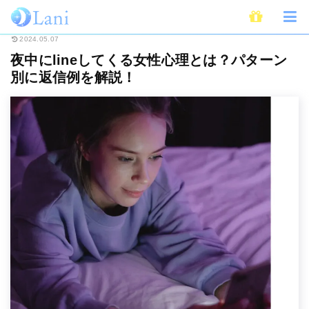
ホーム
恋愛
夜中にlineしてくる女性心理とは？パターン別に返信例を解説
2024.05.07
夜中にlineしてくる女性心理とは？パターン
別に返信例を解説！