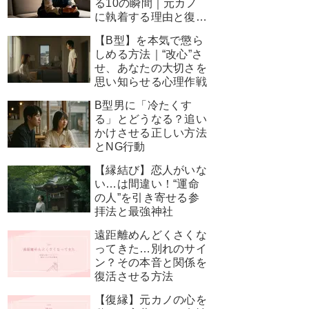
る10の瞬間｜元カノ
に執着する理由と復縁
を叶える神対応
【B型】を本気で懲ら
しめる方法｜“改心”さ
せ、あなたの大切さを
思い知らせる心理作戦
B型男に「冷たくす
る」とどうなる？追い
かけさせる正しい方法
とNG行動
【縁結び】恋人がいな
い…は間違い！“運命
の人”を引き寄せる参
拝法と最強神社
遠距離めんどくさくな
ってきた…別れのサイ
ン？その本音と関係を
復活させる方法
【復縁】元カノの心を