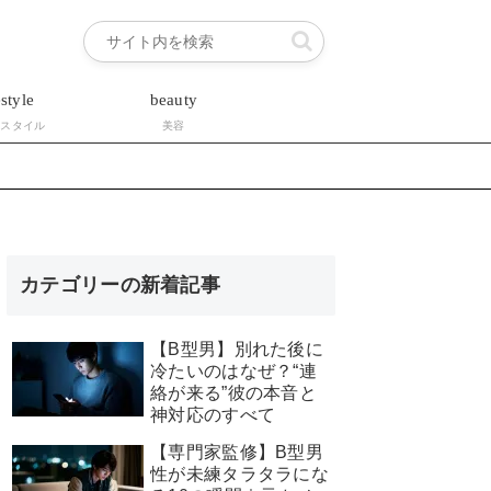
estyle
beauty
フスタイル
美容
カテゴリーの新着記事
【B型男】別れた後に
冷たいのはなぜ？“連
絡が来る”彼の本音と
神対応のすべて
【専門家監修】B型男
性が未練タラタラにな