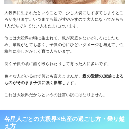
大殺界に生まれたということで、少し大切にしすぎてしまうとこ
ろがあります。いつまでも親が甘やかすので大人になってからも
1人だちできてない人もたまにはいます。
他には大殺界の頃に生まれて、親が家庭をないがしろにしたた
め、環境がとても悪く、子供の心にひどいダメージを与えて、性
格的に少しおかしく育つ人もいます。
良く子供の頃に酷く殴られたりして育った人に多いです。
色々な人がいるので何とも言えませんが、
親の愛情の加減による
ものがそのまま子供に強く影響
します。
これは大殺界だからというのは言い訳にはなりません。
各星人ごとの大殺界×出産の過ごし方・乗り越
え方