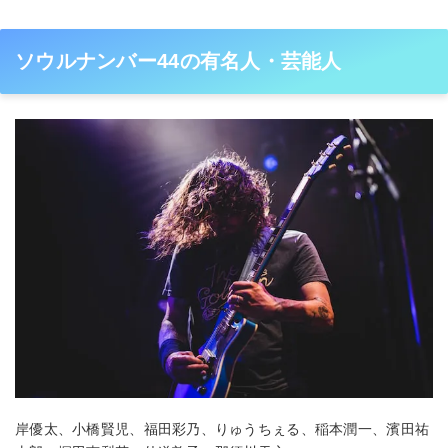
ソウルナンバー44の有名人・芸能人
岸優太、小橋賢児、福田彩乃、りゅうちぇる、稲本潤一、濱田祐