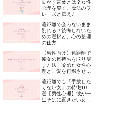
動かす言葉とは？女性
心理を突く、魔法のフ
レーズと伝え方
遠距離で会わないまま
別れる？後悔しないた
めの選択と、心の整理
の仕方
【男性向け】遠距離で
彼女の気持ちを取り戻
す方法｜冷めた女性心
理と、愛を再燃させる
神対応
遠距離でも「手放した
くない女」の特徴10
選【男性心理】彼が一
生そばに置きたい女性
とは？