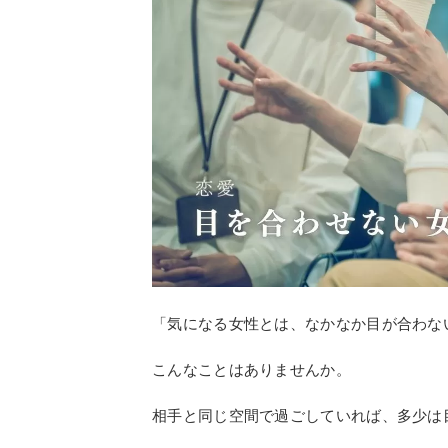
「気になる女性とは、なかなか目が合わな
こんなことはありませんか。
相手と同じ空間で過ごしていれば、多少は