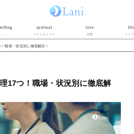
telling
spiritual
love
lif
い
スピリチュアル
恋愛
ライ
つ！職場・状況別に徹底解説！
理17つ！職場・状況別に徹底解