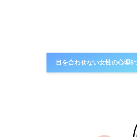
目を合わせない女性の心理5