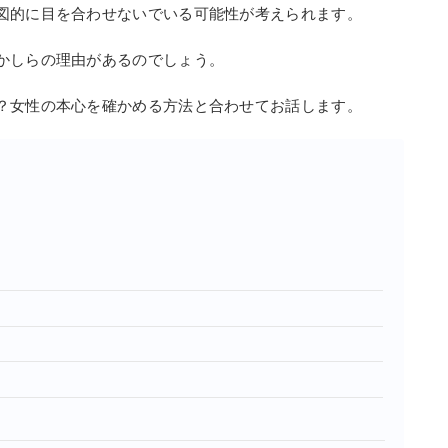
図的に目を合わせないでいる可能性が考えられます。
かしらの理由があるのでしょう。
？女性の本心を確かめる方法と合わせてお話します。