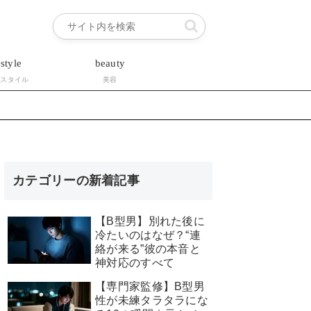
estyle
beauty
フスタイル
美容
カテゴリーの新着記事
【B型男】別れた後に
冷たいのはなぜ？“連
絡が来る”彼の本音と
神対応のすべて
【専門家監修】B型男
性が未練タラタラにな