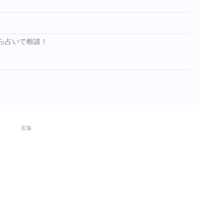
ら占いで相談！
広告