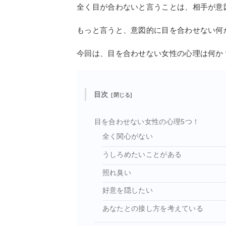
全く目が合わないと言うことは、相手が意
もっと言うと、意図的に目を合わせない何
今回は、目を合わせない女性の心理は何か
目次
目を合わせない女性の心理5つ！
全く関心がない
うしろめたいことがある
照れ臭い
好意を隠したい
あなたとの接し方を考えている