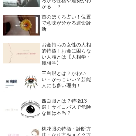
ろから性格や運勢がわ
かる！？
首のほくろ占い！位置
で意味が分かる運命診
断
お金持ちの女性の人相
的特徴！お金に困らな
い人相とは【人相学・
観相学】
三白眼とは？かわい
い・かっこいい？芸能
人にも多い理由！
四白眼とは？特徴13
選！サイコパスで危険
な目は本当？
桃花眼の特徴・診断方
法・なり方やメイク方