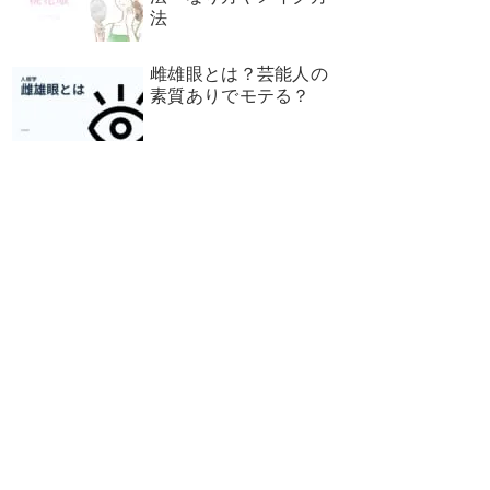
法
雌雄眼とは？芸能人の
素質ありでモテる？