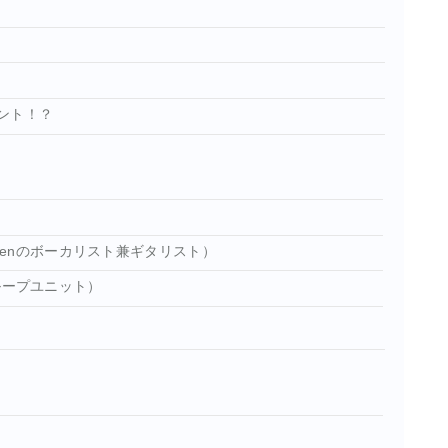
ント！？
ldrenのボーカリスト兼ギタリスト）
ループユニット）