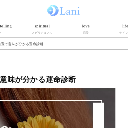
telling
spiritual
love
lif
い
スピリチュアル
恋愛
ライ
位置で意味が分かる運命診断
意味が分かる運命診断