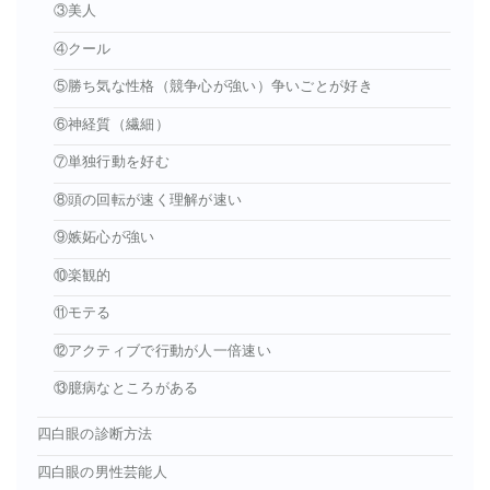
③美人
④クール
⑤勝ち気な性格（競争心が強い）争いごとが好き
⑥神経質（繊細）
⑦単独行動を好む
⑧頭の回転が速く理解が速い
⑨嫉妬心が強い
⑩楽観的
⑪モテる
⑫アクティブで行動が人一倍速い
⑬臆病なところがある
四白眼の診断方法
四白眼の男性芸能人