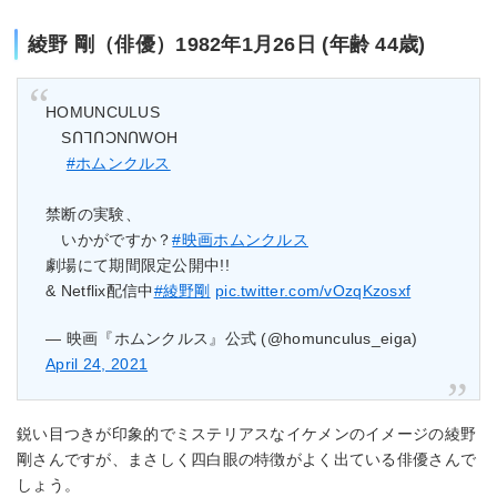
綾野 剛（俳優）1982年1月26日 (年齢 44歳)
HOMUNCULUS
SՈᒣՈƆNՈWOH
#ホムンクルス
禁断の実験、
いかがですか？
#映画ホムンクルス
劇場にて期間限定公開中!!
& Netflix配信中
#綾野剛
pic.twitter.com/vOzqKzosxf
— 映画『ホムンクルス』公式 (@homunculus_eiga)
April 24, 2021
鋭い目つきが印象的でミステリアスなイケメンのイメージの綾野
剛さんですが、まさしく四白眼の特徴がよく出ている俳優さんで
しょう。