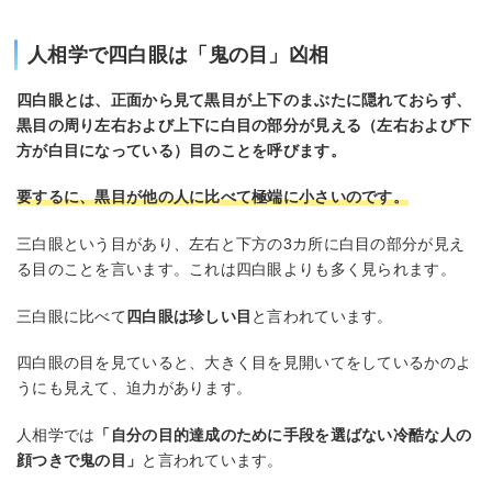
人相学で四白眼は「鬼の目」凶相
四白眼とは、正面から見て黒目が上下のまぶたに隠れておらず、
黒目の周り左右および上下に白目の部分が見える（左右および下
方が白目になっている）目のことを呼びます。
要するに、黒目が他の人に比べて極端に小さいのです。
三白眼という目があり、左右と下方の3カ所に白目の部分が見え
る目のことを言います。これは四白眼よりも多く見られます。
三白眼に比べて
四白眼は珍しい目
と言われています。
四白眼の目を見ていると、大きく目を見開いてをしているかのよ
うにも見えて、迫力があります。
人相学では
「自分の目的達成のために手段を選ばない冷酷な人の
顔つきで鬼の目」
と言われています。