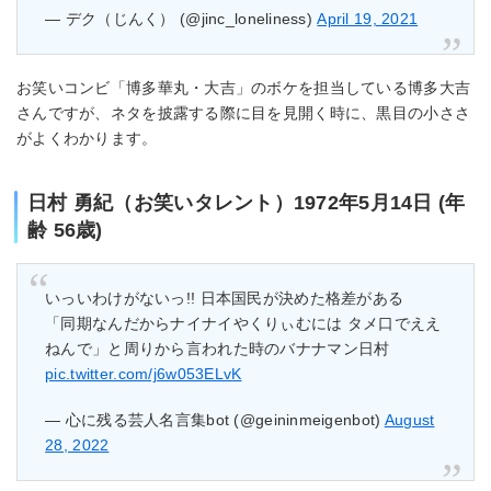
— デク（じんく） (@jinc_loneliness)
April 19, 2021
お笑いコンビ「博多華丸・大吉」のボケを担当している博多大吉
さんですが、ネタを披露する際に目を見開く時に、黒目の小ささ
がよくわかります。
日村 勇紀（お笑いタレント）1972年5月14日 (年
齢 56歳)
いっいわけがないっ!! 日本国民が決めた格差がある
「同期なんだからナイナイやくりぃむには タメ口でええ
ねんで」と周りから言われた時のバナナマン日村
pic.twitter.com/j6w053ELvK
— 心に残る芸人名言集bot (@geininmeigenbot)
August
28, 2022