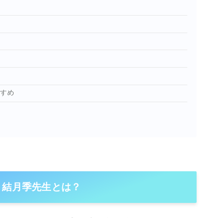
ミ
すすめ
 結月季先生とは？