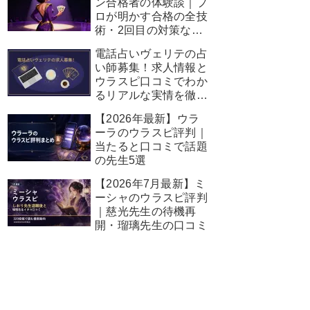
ン合格者の体験談｜プ
ロが明かす合格の全技
術・2回目の対策など
完全ガイド
電話占いヴェリテの占
い師募集！求人情報と
ウラスピ口コミでわか
るリアルな実情を徹底
解説
【2026年最新】ウラ
ーラのウラスピ評判｜
当たると口コミで話題
の先生5選
【2026年7月最新】ミ
ーシャのウラスピ評判
｜慈光先生の待機再
開・瑠璃先生の口コミ