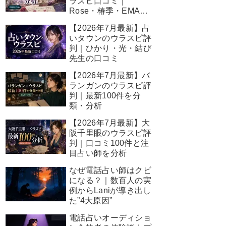
ラスピ口コミ｜
Rose・椿季・EMA先
生の結果
【2026年7月最新】占
いタウンのウラスピ評
判｜ひかり・光・結び
先生の口コミ
【2026年7月最新】バ
ランガンのウラスピ評
判｜最新100件を分
類・分析
【2026年7月最新】大
阪千里眼のウラスピ評
判｜口コミ100件と注
目占い師を分析
なぜ電話占い師はクビ
になる？｜数百人の実
例からLaniが導き出し
た”4大原因”
電話占いオーディショ