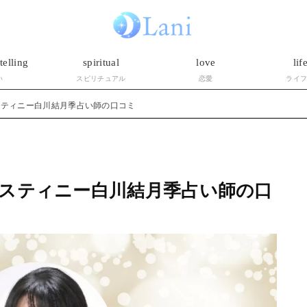
telling
spiritual
love
lif
い
スピリチュアル
恋愛
ライ
スティニー白川結月季占い師の口コミ
スティニー白川結月季占い師の口