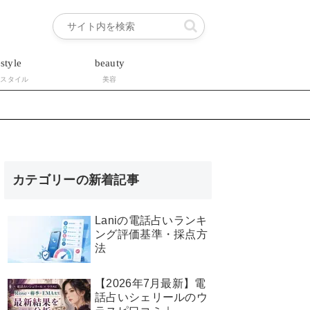
estyle
beauty
フスタイル
美容
カテゴリーの新着記事
Laniの電話占いランキ
ング評価基準・採点方
法
【2026年7月最新】電
話占いシェリールのウ