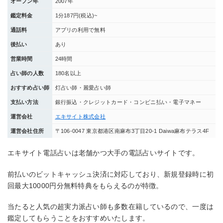
オープン年
2007年
鑑定料金
1分187円(税込)~
通話料
アプリの利用で無料
後払い
あり
営業時間
24時間
占い師の人数
180名以上
おすすめ占い師
灯占い師・麗愛占い師
支払い方法
銀行振込・クレジットカード・コンビニ払い・電子マネー
運営会社
エキサイト株式会社
運営会社住所
〒106-0047 東京都港区南麻布3丁目20‐1 Daiwa麻布テラス4F
エキサイト電話占いは老舗かつ大手の電話占いサイトです。
前払いのビットキャッシュ決済に対応しており、新規登録時に初
回最大10000円分無料特典をもらえるのが特徴。
当たると人気の超実力派占い師も多数在籍しているので、一度は
鑑定してもらうことをおすすめいたします。