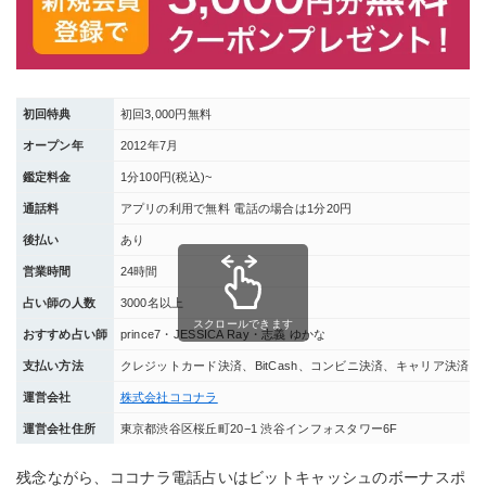
初回特典
初回3,000円無料
オープン年
2012年7月
鑑定料金
1分100円(税込)~
通話料
アプリの利用で無料 電話の場合は1分20円
後払い
あり
営業時間
24時間
占い師の人数
3000名以上
スクロールできます
おすすめ占い師
prince7・JESSICA Ray・志義 ゆかな
支払い方法
クレジットカード決済、BitCash、コンビニ決済、キャリア決済（NT
運営会社
株式会社ココナラ
運営会社住所
東京都渋谷区桜丘町20−1 渋谷インフォスタワー6F
残念ながら、ココナラ電話占いはビットキャッシュのボーナスポ