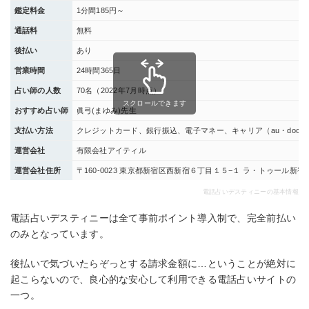
鑑定料金
1分間185円～
通話料
無料
後払い
あり
営業時間
24時間365日
占い師の人数
70名（2022年7月時点）
スクロールできます
おすすめ占い師
眞弓(まゆみ)先生
支払い方法
クレジットカード、銀行振込、電子マネー、キャリア（au・docomo・
運営会社
有限会社アイティル
運営会社住所
〒160-0023 東京都新宿区西新宿６丁目１５−１ ラ・トゥール新宿
電話占いデスティニーの基本情報
電話占いデスティニーは全て事前ポイント導入制で、完全前払い
のみとなっています。
後払いで気づいたらぞっとする請求金額に…ということが絶対に
起こらないので、良心的な安心して利用できる電話占いサイトの
一つ。