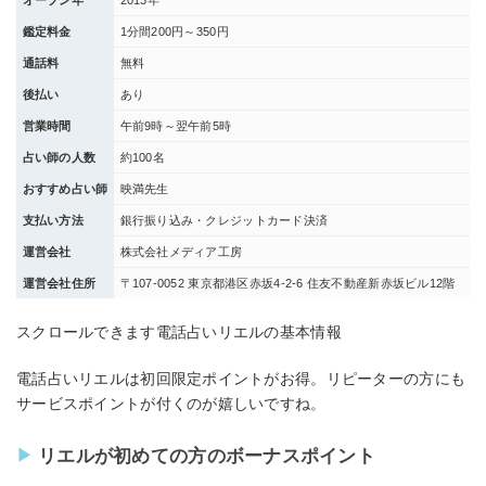
オープン年
2013年
鑑定料金
1分間200円～350円
通話料
無料
後払い
あり
営業時間
午前9時～翌午前5時
占い師の人数
約100名
おすすめ占い師
映満先生
支払い方法
銀行振り込み・クレジットカード決済
運営会社
株式会社メディア工房
運営会社住所
〒107-0052 東京都港区赤坂4-2-6 住友不動産新赤坂ビル12階
スクロールできます電話占いリエルの基本情報
電話占いリエルは初回限定ポイントがお得。リピーターの方にも
サービスポイントが付くのが嬉しいですね。
リエルが初めての方のボーナスポイント