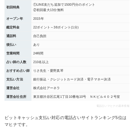
①LINE友だち追加で1500円分のポイント
初回特典
②初回最大13分無料
オープン年
2015年
鑑定料金
22ポイント～38ポイント(1分)
通話料
自己負担
後払い
あり
営業時間
24時間
占い師の人数
210名以上
おすすめ占い師
りさ先生・愛野真琴
支払い方法
銀行振込・クレジットカード決済・電子マネー決済
運営会社
株式会社アーネラ
運営会社住所
東京都渋谷区広尾1丁目10番地10号 ＮＫビル４０２号室
電話占いマヒナの基本情報
ビットキャッシュ支払い対応の電話占いサイトランキング5位は
マヒナです。