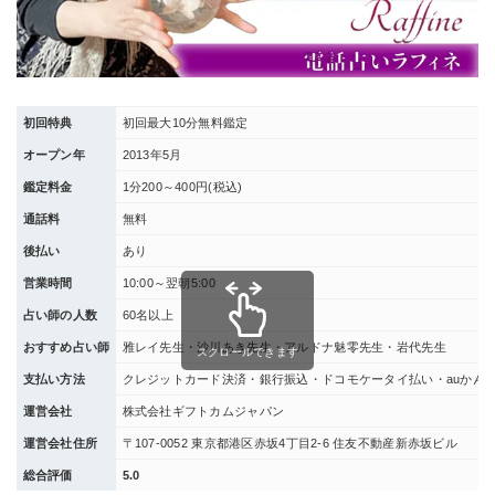
初回特典
初回最大10分無料鑑定
オープン年
2013年5月
鑑定料金
1分200～400円(税込)
通話料
無料
後払い
あり
営業時間
10:00～翌朝5:00
占い師の人数
60名以上
おすすめ占い師
雅レイ先生・沙川あき先生・アルドナ魅零先生・岩代先生
スクロールできます
支払い方法
クレジットカード決済・銀行振込・ドコモケータイ払い・auかんた
運営会社
株式会社ギフトカムジャパン
運営会社住所
〒107-0052 東京都港区赤坂4丁目2-6 住友不動産新赤坂ビル
総合評価
5.0