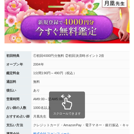
初回特典
①初回4000円分無料 ②初回決済時ポイント2倍
オープン年
2004年
鑑定料金
1分間190円～490円（税込）
通話料
無料
後払い
あり
営業時間
AM9:00～翌AM5:00
占い師の人数
1000名以上
スクロールできます
おすすめ占い師
月凰先生
支払い方法
クレジットカード・AmazonPay・電子マネー・銀行振込・キャリ
運営会社
株式会社ファンフィール