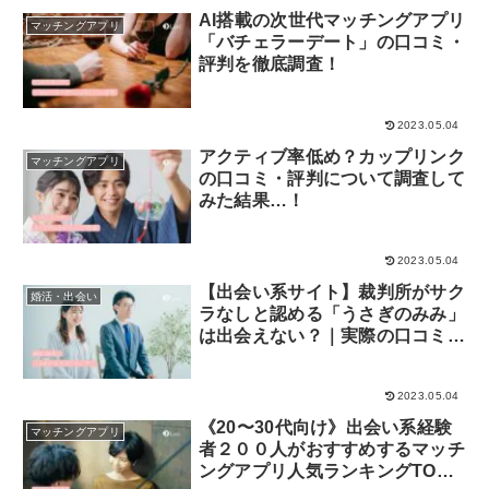
AI搭載の次世代マッチングアプリ
マッチングアプリ
「バチェラーデート」の口コミ・
評判を徹底調査！
2023.05.04
アクティブ率低め？カップリンク
マッチングアプリ
の口コミ・評判について調査して
みた結果…！
2023.05.04
【出会い系サイト】裁判所がサク
婚活・出会い
ラなしと認める「うさぎのみみ」
は出会えない？｜実際の口コミ・
評判も調査！
2023.05.04
《20〜30代向け》出会い系経験
マッチングアプリ
者２００人がおすすめするマッチ
ングアプリ人気ランキングTOP