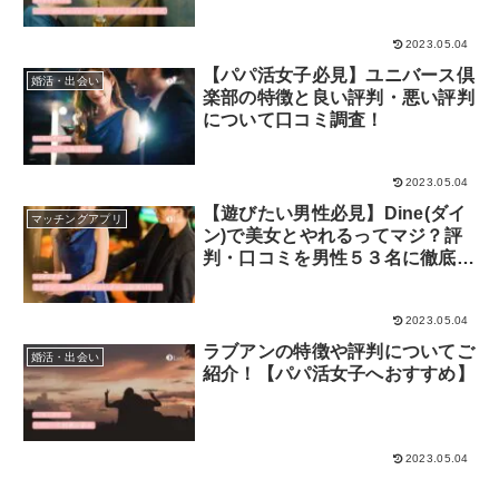
１０！
2023.05.04
【パパ活女子必見】ユニバース倶
婚活・出会い
楽部の特徴と良い評判・悪い評判
について口コミ調査！
2023.05.04
【遊びたい男性必見】Dine(ダイ
マッチングアプリ
ン)で美女とやれるってマジ？評
判・口コミを男性５３名に徹底調
査！
2023.05.04
ラブアンの特徴や評判についてご
婚活・出会い
紹介！【パパ活女子へおすすめ】
2023.05.04