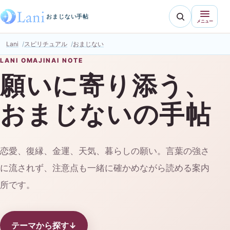
おまじない手帖
メニュー
Lani
スピリチュアル
おまじない
LANI OMAJINAI NOTE
願いに寄り添う、
おまじないの手帖
恋愛、復縁、金運、天気、暮らしの願い。言葉の強さ
に流されず、注意点も一緒に確かめながら読める案内
所です。
テーマから探す
↓