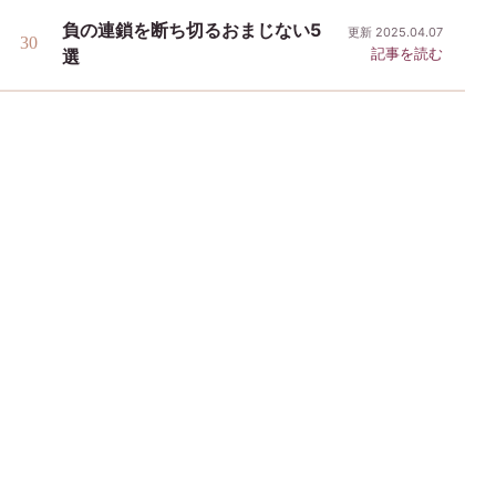
負の連鎖を断ち切るおまじない5
更新 2025.04.07
記事を読む
選
おまじない手帖
恋愛、復縁、金運、天気、日々の願いにまつわるおまじ
ないを、注意点とともにテーマ別で案内します。
おまじない手帖
恋愛・復縁
人間関係
暮らし・願い
注意点
全記事