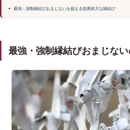
最強・強制縁結びおまじないを超える効果絶大な縁結び
最強・強制縁結びおまじない