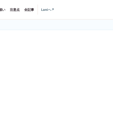
願い
注意点
全記事
Laniへ
↗