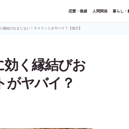
恋愛・復縁
人間関係
暮らし・
く縁結びおまじない！デメリットがヤバイ？【強力】
に効く縁結びお
トがヤバイ？