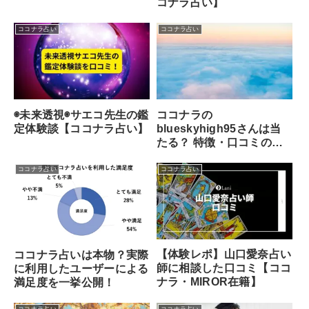
コナラ占い】
ココナラ占い
ココナラ占い
◉未来透視◉サエコ先生の鑑
ココナラの
定体験談【ココナラ占い】
blueskyhigh95さんは当
たる？ 特徴・口コミのま
とめ！
ココナラ占い
ココナラ占い
【体験レポ】山口愛奈占い
ココナラ占いは本物？実際
師に相談した口コミ【ココ
に利用したユーザーによる
ナラ・MIROR在籍】
満足度を一挙公開！