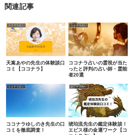
関連記事
ココナラ占い
ココナラ占い
天嵩あやの先生の体験談口
ココナラ占いの霊視が当た
コミ【ココナラ】
ったと評判の占い師・霊能
者20選
ココナラ占い
ココナラ占い
ココナラゆしのき先生の口
琥珀流先生の鑑定体験談！
コミを徹底調査！
エビス様の金運ワーク【コ