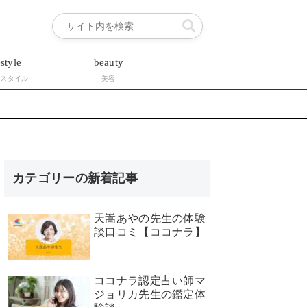
estyle
beauty
フスタイル
美容
カテゴリーの新着記事
天嵩あやの先生の体験
談口コミ【ココナラ】
ココナラ認定占い師マ
ジョリカ先生の鑑定体