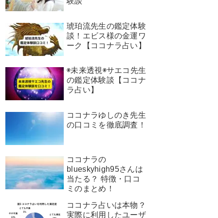
験談
琥珀流先生の鑑定体験
談！エビス様の金運ワ
ーク【ココナラ占い】
◉未来透視◉サエコ先生
の鑑定体験談【ココナ
ラ占い】
ココナラゆしのき先生
の口コミを徹底調査！
ココナラの
blueskyhigh95さんは
当たる？ 特徴・口コ
ミのまとめ！
ココナラ占いは本物？
実際に利用したユーザ