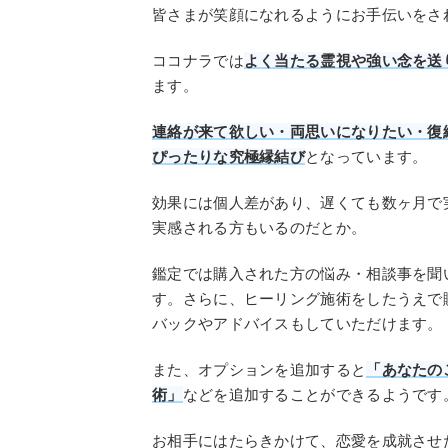
皆さまが笑顔になれるようにお手伝いをさ
ココナラでは
よく当たる霊視や強い念を送
ます。
連絡が来て欲しい・両思いになりたい・復
ぴったりな究極縁結び
となっています。
効果には個人差があり、遅くても数ヶ月で
実感される方もいるのだとか。
鑑定では購入された方の悩み・相談事を聞
す。さらに、ヒーリング施術をしたうえで
バックやアドバイスもしていただけます。
また、オプションを追加すると
「あなたの
術」
などを追加することができるようです
お相手にはたらきかけて、恋愛を成就させ