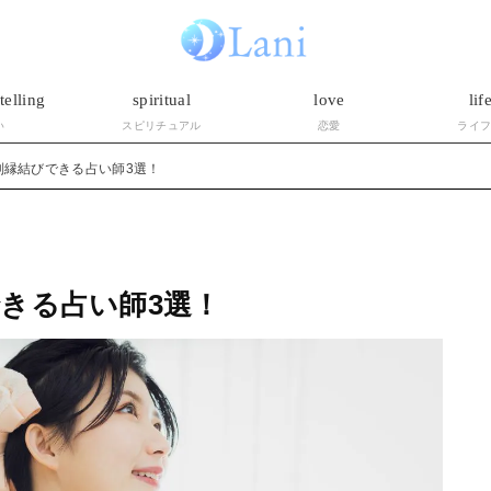
telling
spiritual
love
lif
い
スピリチュアル
恋愛
ライ
制縁結びできる占い師3選！
きる占い師3選！