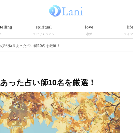
telling
spiritual
love
lif
い
スピリチュアル
恋愛
ライ
結びの効果あった占い師10名を厳選！
あった占い師10名を厳選！