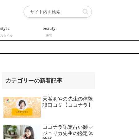
estyle
beauty
フスタイル
美容
カテゴリーの新着記事
天嵩あやの先生の体験
談口コミ【ココナラ】
ココナラ認定占い師マ
ジョリカ先生の鑑定体