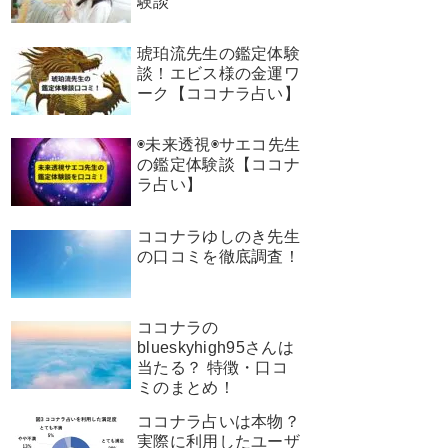
験談
琥珀流先生の鑑定体験
談！エビス様の金運ワ
ーク【ココナラ占い】
◉未来透視◉サエコ先生
の鑑定体験談【ココナ
ラ占い】
ココナラゆしのき先生
の口コミを徹底調査！
ココナラの
blueskyhigh95さんは
当たる？ 特徴・口コ
ミのまとめ！
ココナラ占いは本物？
実際に利用したユーザ