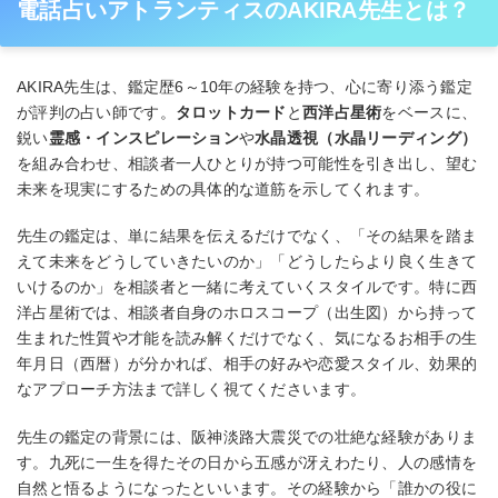
電話占いアトランティスのAKIRA先生とは？
AKIRA先生は、鑑定歴6～10年の経験を持つ、心に寄り添う鑑定
が評判の占い師です。
タロットカード
と
西洋占星術
をベースに、
鋭い
霊感・インスピレーション
や
水晶透視（水晶リーディング）
を組み合わせ、相談者一人ひとりが持つ可能性を引き出し、望む
未来を現実にするための具体的な道筋を示してくれます。
先生の鑑定は、単に結果を伝えるだけでなく、「その結果を踏ま
えて未来をどうしていきたいのか」「どうしたらより良く生きて
いけるのか」を相談者と一緒に考えていくスタイルです。特に西
洋占星術では、相談者自身のホロスコープ（出生図）から持って
生まれた性質や才能を読み解くだけでなく、気になるお相手の生
年月日（西暦）が分かれば、相手の好みや恋愛スタイル、効果的
なアプローチ方法まで詳しく視てくださいます。
先生の鑑定の背景には、阪神淡路大震災での壮絶な経験がありま
す。九死に一生を得たその日から五感が冴えわたり、人の感情を
自然と悟るようになったといいます。その経験から「誰かの役に