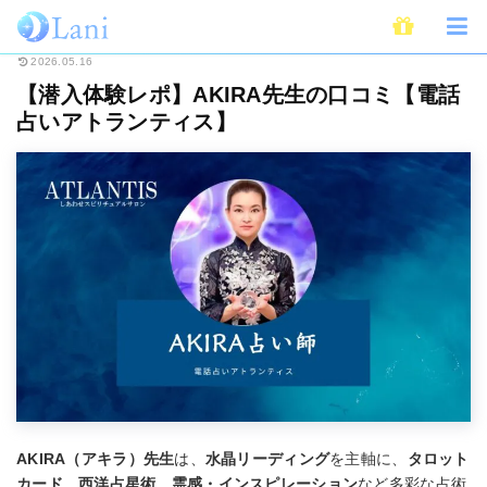
ホーム
電話占い
【潜入体験レポ】AKIRA先生の口コミ【電話占いアトラ
2026.05.16
【潜入体験レポ】AKIRA先生の口コミ【電話
占いアトランティス】
AKIRA（アキラ）先生
は、
水晶リーディング
を主軸に、
タロット
カード、西洋占星術、霊感・インスピレーション
など多彩な占術