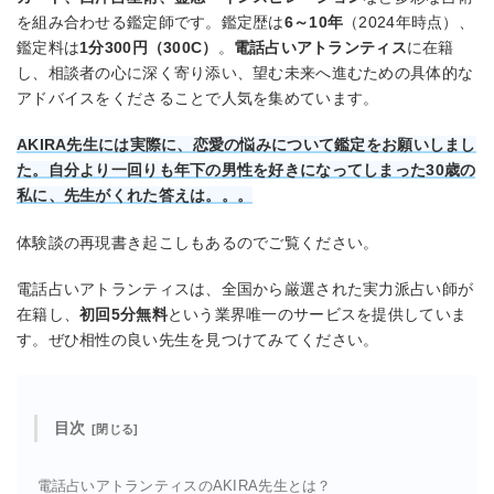
を組み合わせる鑑定師です。鑑定歴は
6～10年
（2024年時点）、
鑑定料は
1分300円（300C）
。
電話占いアトランティス
に在籍
し、相談者の心に深く寄り添い、望む未来へ進むための具体的な
アドバイスをくださることで人気を集めています。
AKIRA先生には実際に、恋愛の悩みについて鑑定をお願いしまし
た。自分より一回りも年下の男性を好きになってしまった30歳の
私に、先生がくれた答えは。。。
体験談の再現書き起こしもあるのでご覧ください。
電話占いアトランティスは、全国から厳選された実力派占い師が
在籍し、
初回5分無料
という業界唯一のサービスを提供していま
す。ぜひ相性の良い先生を見つけてみてください。
目次
電話占いアトランティスのAKIRA先生とは？