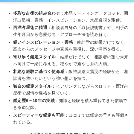
多彩な占術の組み合わせ
：水晶リーディング、タロット、西
洋占星術、霊感・インスピレーション、水晶透視を駆使。
西洋占星術に精通
：相談者自身の「取扱説明書」や、相手の
生年月日から恋愛傾向・アプローチ法を読み解く。
鋭いインスピレーション・霊感
：統計学の結果だけでなく、
高次からのメッセージや直感を重視し、深い洞察を得る。
寄り添う鑑定スタイル
：結果だけでなく、相談者の望む未来
へ向けて一緒に考える。穏やかで癒やし系の人柄。
壮絶な経験に基づく使命感
：阪神淡路大震災の経験から、相
談者を救いたいという強い想いを持つ。
独自の鑑定スタイル
：ヒアリングしながらタロット・西洋占
星術で感情や性格を見ていく。
鑑定歴6～10年の実績
：知識と経験を積み重ねてきた信頼で
きる鑑定師。
スピーディーな鑑定も可能
：口コミでは鑑定の早さも評価さ
れている。