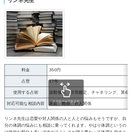
リンネ先生
料金
350円
占歴
17年
使用する占術
波動修正、前世鑑定、チャネリング、算命
スクロールできます
対応可能な相談内容
家庭、離婚、対人関係
リンネ先生は恋愛や対人関係の人と人との悩みもそうですが、自
分の体調の悩みにも相談に乗ってくれます。やはり体調というの