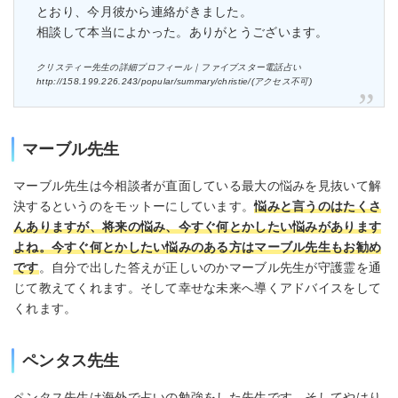
とおり、今月彼から連絡がきました。
相談して本当によかった。ありがとうございます。
クリスティー先生の詳細プロフィール｜ファイブスター電話占い
http://158.199.226.243/popular/summary/christie/(アクセス不可)
マーブル先生
マーブル先生は今相談者が直面している最大の悩みを見抜いて解
決するというのをモットーにしています。
悩みと言うのはたくさ
んありますが、将来の悩み、今すぐ何とかしたい悩みがあります
よね。今すぐ何とかしたい悩みのある方はマーブル先生もお勧め
です
。自分で出した答えが正しいのかマーブル先生が守護霊を通
じて教えてくれます。そして幸せな未来へ導くアドバイスをして
くれます。
ペンタス先生
ペンタス先生は海外で占いの勉強をした先生です。そしてやはり