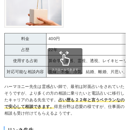
料金
400円
占歴
22年
使用する占術
算命学、霊感、霊視、透視、レイキヒーリ
スクロールできます
対応可能な相談内容
復縁、不倫、浮気、結婚、離婚、片思い、
ハーマヨニー先生は霊感占い師で、最初は対面占いをされていた
そうですが、より多くの方の相談に乗りたいと電話占いに移行し
たキャリアのある先生です。
占い歴も２２年と言うベテランなの
で安心して相談できます。
得意分野は恋愛の様ですが、仕事面の
相談も受け付けてもらえるようです。