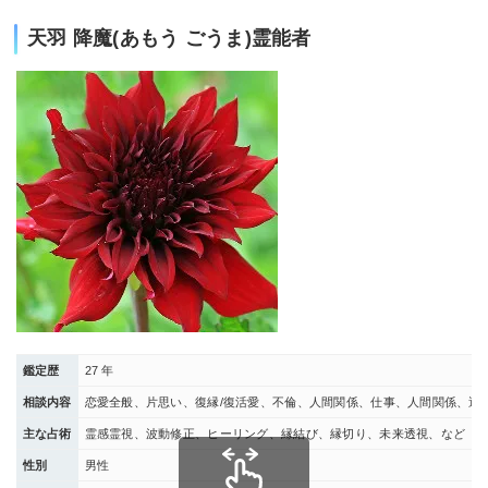
天羽 降魔(あもう ごうま)霊能者
鑑定歴
27 年
相談内容
恋愛全般、片思い、復縁/復活愛、不倫、人間関係、仕事、人間関係、運勢
主な占術
霊感霊視、波動修正、ヒーリング、縁結び、縁切り、未来透視、など
性別
男性