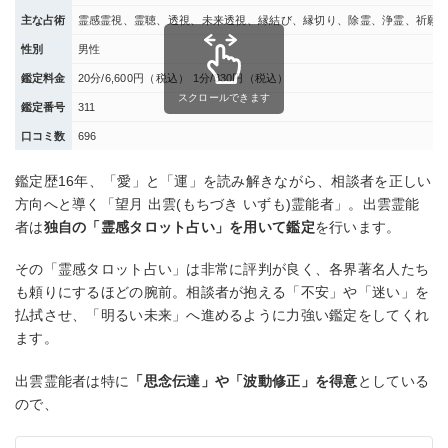
主な占術
霊感霊視、霊聴、透視、未来透視、縁結び、縁切り、除霊、浄霊、祈願
性別
男性
鑑定料金
20分/6,600円（税込） 1分/330円（税込）
スクロールできます
鑑定番号
311
口コミ数
696
鑑定歴16年、「愛」と「運」を読み解きながら、相談者を正しい
方向へと導く「望月 出雲(もちづき いずも)霊能者」。出雲霊能
者は
独自の「霊感タロット占い」を用いて鑑定
を行います。
その「霊感タロット占い」は非常に評判が良く、各界著名人たち
も頼りにするほどの腕前。相談者が抱える「不安」や「迷い」を
払拭させ、「明るい未来」へ進めるように力強い鑑定をしてくれ
ます。
出雲霊能者は特に
「思念伝達」や「波動修正」を得意
としている
ので、