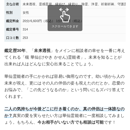
主な占術
未来透視、霊感霊視、縁結び、縁切り、除霊、浄霊、祈願祈祷、守護霊
性別
女性
鑑定料金
20分/6,600円（税込） 1分/330円（税込）
スクロールできます
鑑定番号
314
口コミ数
253
鑑定歴30年
、「
未来透視
」をメインに相談者の幸せを一番に考え
てくれる「槻 華仙(けやき かせん)霊能者」。未来を知ることが
出来れば人はどんなに安心出来ることでしょう。
華仙霊能者の手にかかれば容易い御用なのです。幼い頃から人の
未来が視え、更にはその人の伴侶の姿も視えたのだとか。恋愛の
お悩みで、「この先どうなるのか」という問いにもズバリ答えて
くれます。
二人の気持ちが今後どこに行き着くのか、真の伴侶は一体誰なの
か？
真実の愛を実らせたい方は華仙霊能者に一度相談してみまし
ょう。もちろん、
今お相手がいない方でも相談は可能
です！