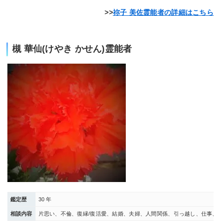
祢子 美佐霊能者の詳細はこちら
槻 華仙(けやき かせん)霊能者
鑑定歴
30 年
相談内容
片思い、不倫、復縁/復活愛、結婚、夫婦、人間関係、引っ越し、仕事、