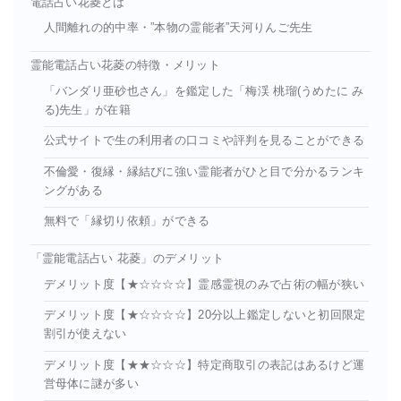
電話占い花菱とは
人間離れの的中率・”本物の霊能者”天河りんご先生
霊能電話占い花菱の特徴・メリット
「バンダリ亜砂也さん」を鑑定した「梅渓 桃瑠(うめたに み
る)先生」が在籍
公式サイトで生の利用者の口コミや評判を見ることができる
不倫愛・復縁・縁結びに強い霊能者がひと目で分かるランキ
ングがある
無料で「縁切り依頼」ができる
「霊能電話占い 花菱」のデメリット
デメリット度【★☆☆☆☆】霊感霊視のみで占術の幅が狭い
デメリット度【★☆☆☆☆】20分以上鑑定しないと初回限定
割引が使えない
デメリット度【★★☆☆☆】特定商取引の表記はあるけど運
営母体に謎が多い