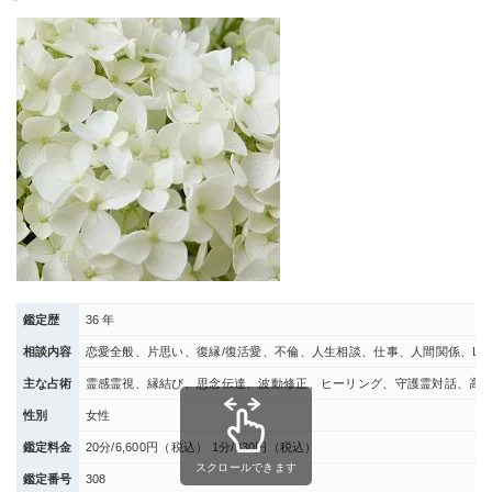
鑑定歴
36 年
相談内容
恋愛全般、片思い、復縁/復活愛、不倫、人生相談、仕事、人間関係、LG
主な占術
霊感霊視、縁結び、思念伝達、波動修正、ヒーリング、守護霊対話、高
性別
女性
鑑定料金
20分/6,600円（税込） 1分/330円（税込）
スクロールできます
鑑定番号
308