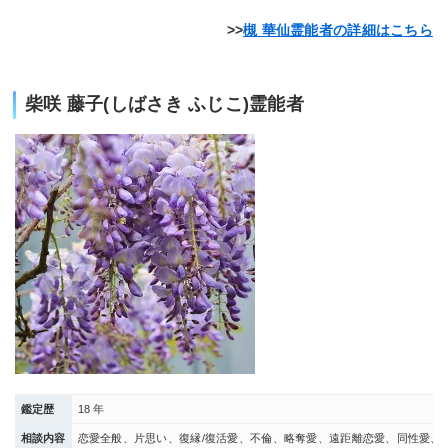
槻 華仙霊能者の詳細はこちら
柴咲 藤子(しばさき ふじこ)霊能者
鑑定歴
18 年
相談内容
恋愛全般、片思い、復縁/復活愛、不倫、略奪愛、遠距離恋愛、同性愛、