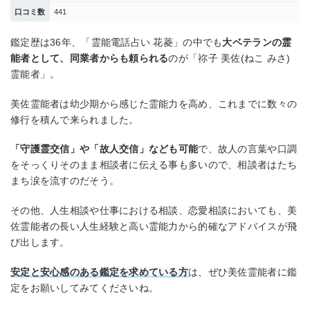
口コミ数
441
鑑定歴は36年、「霊能電話占い 花菱」の中でも
大ベテランの霊
能者として、同業者からも頼られる
のが「祢子 美佐(ねこ みさ)
霊能者」。
美佐霊能者は幼少期から感じた霊能力を高め、これまでに数々の
修行を積んで来られました。
「守護霊交信」や「故人交信」なども可能
で、故人の言葉や口調
をそっくりそのまま相談者に伝える事も多いので、相談者はたち
まち涙を流すのだそう。
その他、人生相談や仕事における相談、恋愛相談においても、美
佐霊能者の長い人生経験と高い霊能力から的確なアドバイスが飛
び出します。
安定と安心感のある鑑定を求めている方
は、ぜひ美佐霊能者に鑑
定をお願いしてみてくださいね。