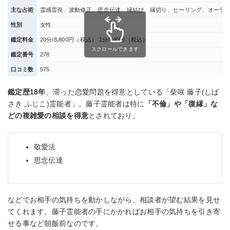
主な占術
霊感霊視、波動修正、思念伝達、縁結び、縁切り、ヒーリング、オーラ
性別
女性
鑑定料金
20分/8,800円（税込） 1分/440円（税込）
スクロールできます
鑑定番号
278
口コミ数
575
鑑定歴18年
、滞った恋愛問題を得意としている「柴咲 藤子(しば
さき ふじこ)霊能者」。藤子霊能者は特に
「不倫」や「復縁」な
どの複雑愛の相談を得意
とされており、
敬愛法
思念伝達
などでお相手の気持ちを動かしながら、相談者が望む結果を見せ
てくれます。藤子霊能者の手にかかればお相手の気持ちを引き寄
せる事など朝飯前なのです。