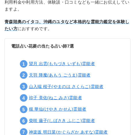
利用料金や利用方法、体験談・口コミなども一緒にお伝えしてい
ますよ。
青森陸奥のイタコ、沖縄のユタなど本格的な霊能力鑑定を体験し
たい方
におすすめです。
電話占い花菱の当たる占い師7選
望月 出雲(もちづき いずも)霊能者
天羽 降魔(あもう ごうま)霊能者
山入端 桜子(やまのは さくらこ)霊能者
祢子 美佐(ねこ みさ)霊能者
槻 華仙(けやき かせん)霊能者
柴咲 藤子(しばさき ふじこ)霊能者
神楽坂 明日菜(かぐらざか あすな)霊能者