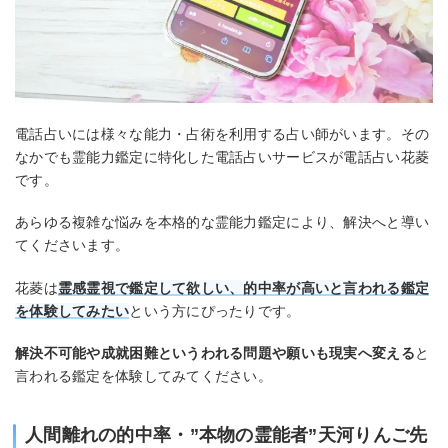
電話占いには様々な能力・占術を利用する占い師がいます。その
なかでも霊能力鑑定に特化した電話占いサービスが電話占い花菱
です。
あらゆる複雑な悩みを本格的な霊能力鑑定により、解決へと導い
てくださいます。
花菱は
霊感霊視で鑑定して欲しい、的中率が高いと言われる鑑定
を体験してみたい
という方にぴったりです。
解決不可能や成就困難というわれる問題や願いも現実へ変える
と
言われる鑑定を体験してみてください。
人間離れの的中率・”本物の霊能者”天河りんご先