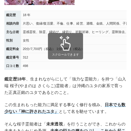
鑑定歴
18 年
相談内容
片思い、復縁/復活愛、不倫、仕事、経営、適職、金銭、人間関係、子育
主な占術
霊感霊視、除霊、縁結び、縁切り、祈願祈祷、ヒーリング、霊障除去、
性別
女性
鑑定料金
20分/7,700円（税込） 1分/385円（税込）
スクロールできます
鑑定番号
312
口コミ数
498
鑑定歴18年
、生まれながらにして「強力な霊能力」を持つ「山入
端 桜子(やまのは さくらこ)霊能者」は沖縄のユタの家系で育っ
た正真正銘のユタであるとのこと。
この生まれもった能力に満足する事なく修行を積み、
日本でも数
少ない「神に許されたユタ」
として名を馳せています。
そんな桜子霊能者は「
未来透視
」を行うことができ、これからの
未来をあらかじめ予測。
未来の悩みの種をつぶし、これから起こ