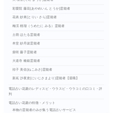
彩愛院 藤花(あやめいん とうか)霊能者
花表 紗來(とりい さら)霊能者
梅渓 桃瑠（うめたに みる）霊能者
土萌 ほたる霊能者
本堂 紗丹波霊能者
柴咲 藤子霊能者
大道寺 椿姫霊能者
祢子 美佐(ねこみさ)霊能者
新嶌 沙夜吏(にいじさまより)霊能者【退職】
電話占い花菱のレディスピ・ウラスピ・ウラコミの口コミ・評
判
電話占い花菱の特徴・メリット
本物の霊能者のみが集う電話占いサービス