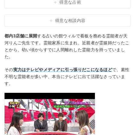
得意な占術
得意な相談内容
都内3店舗に展開
する占いの館ウィルで看板を務める霊能者が天
河りんご先生です。霊能家系に生まれ、近親者が霊媒師だったこ
とから、幼い頃からすでに人間離れした霊能力を持っていまし
た。
その
実力はテレビやメディアに引っ張りだこになるほど
で、素性
不明な霊能者が多い中、本当にテレビに出て活躍なさっていま
す。