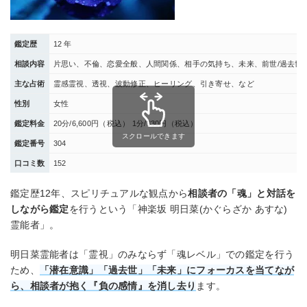
鑑定歴
12 年
相談内容
片思い、不倫、恋愛全般、人間関係、相手の気持ち、未来、前世/過去世
主な占術
霊感霊視、透視、波動修正、ヒーリング、引き寄せ、など
性別
女性
鑑定料金
20分/6,600円（税込） 1分/330円（税込）
スクロールできます
鑑定番号
304
口コミ数
152
鑑定歴12年、スピリチュアルな観点から
相談者の「魂」と対話を
しながら鑑定
を行うという「神楽坂 明日菜(かぐらざか あすな)
霊能者」。
明日菜霊能者は「霊視」のみならず「魂レベル」での鑑定を行う
ため、
「潜在意識」「過去世」「未来」にフォーカスを当てなが
ら、相談者が抱く『負の感情』を消し去り
ます。