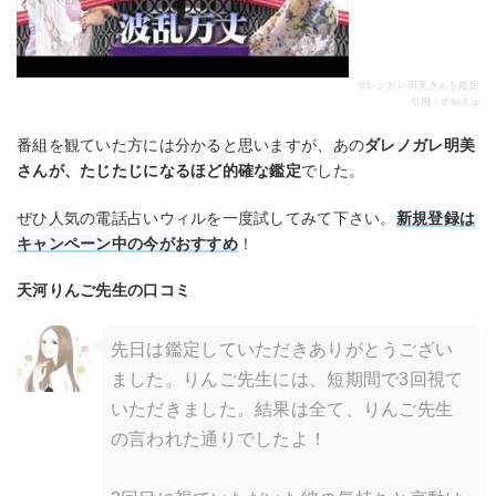
ダレノガレ明美さんを鑑定
引用 : d-will.jp
番組を観ていた方には分かると思いますが、あの
ダレノガレ明美
さんが、たじたじになるほど的確な鑑定
でした。
ぜひ人気の電話占いウィルを一度試してみて下さい。
新規登録は
キャンペーン中の今がおすすめ
！
天河りんご先生の口コミ
先日は鑑定していただきありがとうござい
ました。りんご先生には、短期間で3回視て
いただきました。結果は全て、りんご先生
の言われた通りでしたよ！