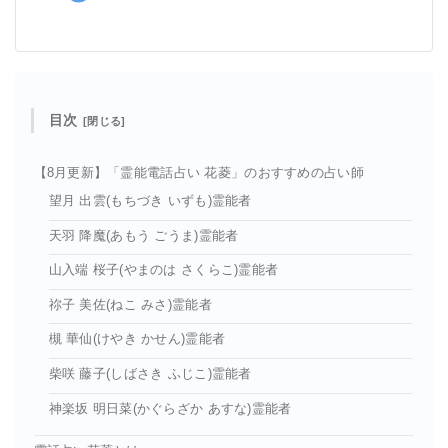
目次
【8月更新】「霊能電話占い 花菱」のおすすめの占い師
望月 出雲(もちづき いずも)霊能者
天羽 降魔(あもう ごうま)霊能者
山入端 桜子(やまのは さくらこ)霊能者
祢子 美佐(ねこ みさ)霊能者
槻 華仙(けやき かせん)霊能者
柴咲 藤子(しばさき ふじこ)霊能者
神楽坂 明日菜(かぐらざか あすな)霊能者