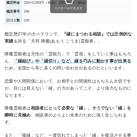
鑑定料金
20分/5,500円（税込） 1分/275円（税込）
スクロールできます
鑑定番号
290
口コミ数
220
鑑定歴27年の大ベテランで、
『縁にまつわる相談』では圧倒的な
実績
を誇る「天羽 降魔(あもう ごうま)霊能者」。
降魔霊能者は天性の「霊能力」で「霊視」をしていく事はもちろ
ん、
「縁結び」や「縁切り」など、縁を巧みに動かす事が出来る
ため、全国から常に多くの問い合わせがあるのだといいます。
恋愛や人間関係において、お相手との関係性はもちろん大切です
が、目には視えない「縁」の力があってこそ、より強力なものに
なります。
降魔霊能者は
相談者にとって必要な「縁」、そうでない「縁」を
瞬時に見極め
、相談者のよりよい未来のために強く念じられま
す。
また、「復縁」など、一度切れてしまった「縁」を復活させる事