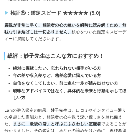
検証⑤：鑑定スピード ★★★★★ (5.0)
霊視が非常に早く、相談者の心の迷いを瞬時に読み解くため、無
駄な引き延ばしは一切ありません。
核心をついた鑑定をスピーデ
ィーに展開してくださいます。
総評：妙子先生はこんな方におすすめ！
絶対に復縁したい、忘れられない相手がいる方
年の差や収入差など、格差恋愛に悩んでいる方
自信をなくしてしまい、前に進む一歩が踏み出せない方
曖昧なアドバイスではなく、具体的な未来と行動を示してほ
しい方
Laniの潜入鑑定の結果、妙子先生は、口コミやインタビュー通り
の卓越した霊能力と、相談者の心を救う深い優しさを兼ね備え
た、
まさに「最後の砦」と呼ぶにふさわしい霊能者
であることが
分かりました。その鑑定は、あなたの諦めかけた恋に、再び希望