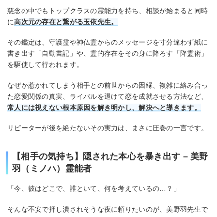
慈念の中でもトップクラスの霊能力を持ち、相談が始まると同時
に
高次元の存在と繋がる玉依先生。
その鑑定は、守護霊や神仏霊からのメッセージを寸分違わず紙に
書き出す「自動書記」や、霊的存在をその身に降ろす「降霊術」
を駆使して行われます。
なぜか惹かれてしまう相手との前世からの因縁、複雑に絡み合っ
た恋愛関係の真実、ライバルを退けて恋を成就させる方法など、
常人には視えない根本原因を解き明かし、解決へと導きます。
リピーターが後を絶たないその実力は、まさに圧巻の一言です。
【相手の気持ち】隠された本心を暴き出す – 美野
羽（ミノハ）霊能者
「今、彼はどこで、誰といて、何を考えているの…？」
そんな不安で押し潰されそうな夜に頼りたいのが、美野羽先生で