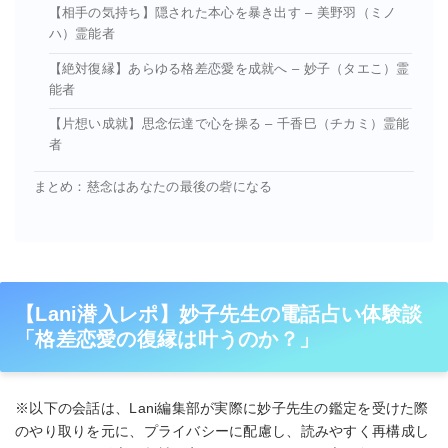
【相手の気持ち】隠された本心を暴き出す – 美野羽（ミノ
ハ）霊能者
【絶対復縁】あらゆる格差恋愛を成就へ – 妙子（タエこ）霊
能者
【片想い成就】思念伝達で心を操る – 千香巳（チカミ）霊能
者
まとめ：慈念はあなたの最後の砦になる
【Lani潜入レポ】妙子先生の電話占い体験談
「格差恋愛の復縁は叶うのか？」
※以下の会話は、Lani編集部が実際に妙子先生の鑑定を受けた際
のやり取りを元に、プライバシーに配慮し、読みやすく再構成し