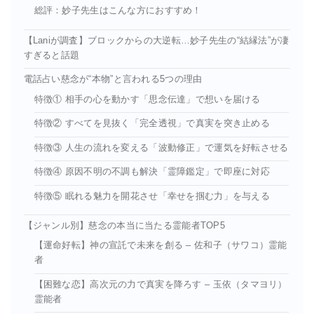
総評：妙子先生はこんな方におすすめ！
【Laniが調査】ブロックからの大逆転…妙子先生の“結縁法”が凄
すぎると話題
電話占い慈念が“本物”と言われる5つの理由
特徴① 相手の心を動かす「思念伝達」で想いを届ける
特徴② すべてを見抜く「完全透視」で真実を突き止める
特徴③ 人生の流れを変える「波動修正」で運気を好転させる
特徴④ 原因不明の不調も解決「霊障鑑定」で即座に対応
特徴⑤ 眠れる魅力を開花させ「幸せを掴む力」を与える
【ジャンル別】慈念の本当に当たる霊能者TOP5
【運命好転】神の宣託で未来を創る – 佐和子（サワコ）霊能
者
【困難な恋】高次元の力で真実を降ろす – 玉依（タマヨリ）
霊能者