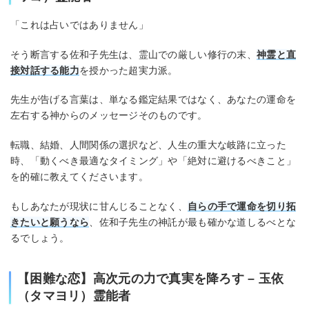
「これは占いではありません」
そう断言する佐和子先生は、霊山での厳しい修行の末、
神霊と直
接対話する能力
を授かった超実力派。
先生が告げる言葉は、単なる鑑定結果ではなく、あなたの運命を
左右する神からのメッセージそのものです。
転職、結婚、人間関係の選択など、人生の重大な岐路に立った
時、「動くべき最適なタイミング」や「絶対に避けるべきこと」
を的確に教えてくださいます。
もしあなたが現状に甘んじることなく、
自らの手で運命を切り拓
きたいと願うなら
、佐和子先生の神託が最も確かな道しるべとな
るでしょう。
【困難な恋】高次元の力で真実を降ろす – 玉依
（タマヨリ）霊能者