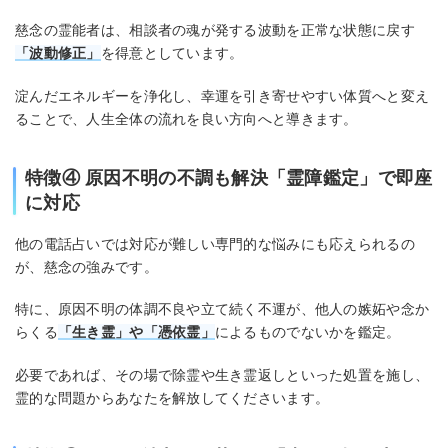
慈念の霊能者は、相談者の魂が発する波動を正常な状態に戻す
「波動修正」
を得意としています。
淀んだエネルギーを浄化し、幸運を引き寄せやすい体質へと変え
ることで、人生全体の流れを良い方向へと導きます。
特徴④ 原因不明の不調も解決「霊障鑑定」で即座
に対応
他の電話占いでは対応が難しい専門的な悩みにも応えられるの
が、慈念の強みです。
特に、原因不明の体調不良や立て続く不運が、他人の嫉妬や念か
らくる
「生き霊」や「憑依霊」
によるものでないかを鑑定。
必要であれば、その場で除霊や生き霊返しといった処置を施し、
霊的な問題からあなたを解放してくださいます。