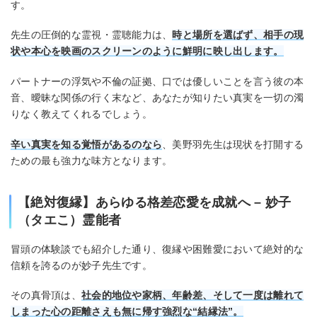
す。
先生の圧倒的な霊視・霊聴能力は、
時と場所を選ばず、相手の現
状や本心を映画のスクリーンのように鮮明に映し出します。
パートナーの浮気や不倫の証拠、口では優しいことを言う彼の本
音、曖昧な関係の行く末など、あなたが知りたい真実を一切の濁
りなく教えてくれるでしょう。
辛い真実を知る覚悟があるのなら
、美野羽先生は現状を打開する
ための最も強力な味方となります。
【絶対復縁】あらゆる格差恋愛を成就へ – 妙子
（タエこ）霊能者
冒頭の体験談でも紹介した通り、復縁や困難愛において絶対的な
信頼を誇るのが妙子先生です。
その真骨頂は、
社会的地位や家柄、年齢差、そして一度は離れて
しまった心の距離さえも無に帰す強烈な“結縁法”。