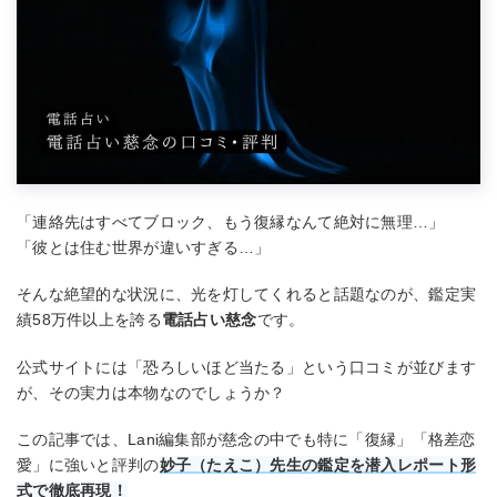
「連絡先はすべてブロック、もう復縁なんて絶対に無理…」
「彼とは住む世界が違いすぎる…」
そんな絶望的な状況に、光を灯してくれると話題なのが、鑑定実
績58万件以上を誇る
電話占い慈念
です。
公式サイトには「恐ろしいほど当たる」という口コミが並びます
が、その実力は本物なのでしょうか？
この記事では、Lani編集部が慈念の中でも特に「復縁」「格差恋
愛」に強いと評判の
妙子（たえこ）先生の鑑定を潜入レポート形
式で徹底再現！