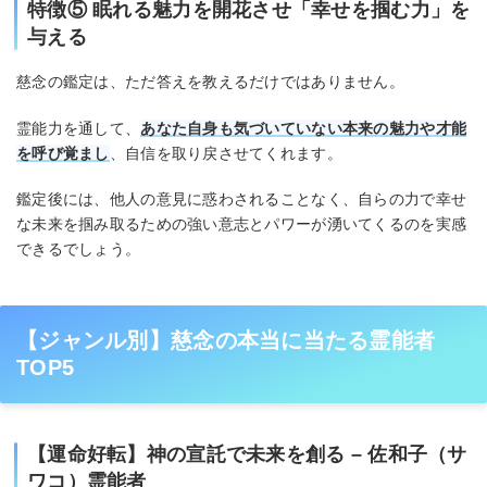
特徴⑤ 眠れる魅力を開花させ「幸せを掴む力」を
与える
慈念の鑑定は、ただ答えを教えるだけではありません。
霊能力を通して、
あなた自身も気づいていない本来の魅力や才能
を呼び覚まし
、自信を取り戻させてくれます。
鑑定後には、他人の意見に惑わされることなく、自らの力で幸せ
な未来を掴み取るための強い意志とパワーが湧いてくるのを実感
できるでしょう。
【ジャンル別】慈念の本当に当たる霊能者
TOP5
【運命好転】神の宣託で未来を創る – 佐和子（サ
ワコ）霊能者