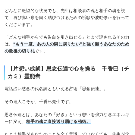
どんなに絶望的な状況でも、先生は相談者の魂と相手の魂を視
て、再び赤い糸を固く結びつけるための祈願や波動修正を行って
くださいます。
「どんな相手からでも告白を引き出せる」とまで評されるその力
は、
“もう一度、あの人の隣に戻りたい”と強く願うあなたのため
の最後の切り札
です。
【片想い成就】思念伝達で心を操る – 千香巳（チ
カミ）霊能者
電話占い慈念の代名詞ともいえる占術「思念伝達」。
その達人こそが、千香巳先生です。
思念伝達とは、あなたの「好き」という想いを強力な念エネルギ
ーに変え、
相手の魂に直接送り届ける秘術。
たとえ相手があなたのことを全く意識していなくても、先生が念