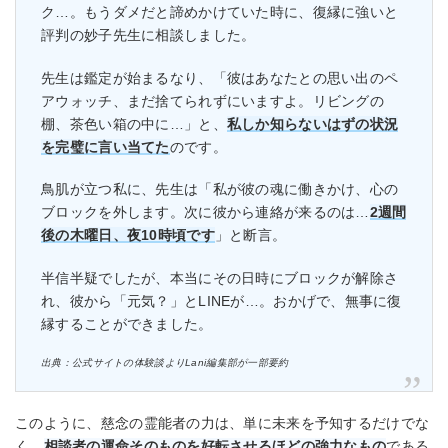
ク…。もうダメだと諦めかけていた時に、復縁に強いと
評判の妙子先生に相談しました。
先生は鑑定が始まるなり、「彼はあなたとの思い出のペ
アウォッチ、まだ捨てられずにいますよ。リビングの
棚、茶色い箱の中に…」と、
私しか知らないはずの状況
を完璧に言い当てた
のです。
鳥肌が立つ私に、先生は「私が彼の魂に働きかけ、心の
ブロックを外します。次に彼から連絡が来るのは…
2週間
後の木曜日、夜10時頃です
」と断言。
半信半疑でしたが、本当にその日時にブロックが解除さ
れ、彼から「元気？」とLINEが…。おかげで、無事に復
縁することができました。
出典：公式サイトの体験談よりLani編集部が一部要約
このように、慈念の霊能者の力は、単に未来を予知するだけでな
く、
相談者の運命そのものを好転させるほどの強力なもの
である