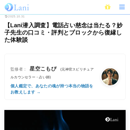
ホーム
電話占い
【Lani潜入調査】電話占い慈念は当たる？妙子先生の口
2025.10.31
【Lani潜入調査】電話占い慈念は当たる？妙
子先生の口コミ・評判とブロックから復縁し
た体験談
星空こもぴ
監修者：
(元神官スピリチュア
ルカウンセラー・占い師)
個人鑑定で、あなたの魂が持つ本当の物語を
お教えします →