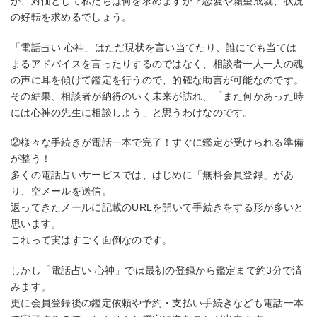
が、対価として私たちは何を求めますか？恋愛や願望成就、状況
の好転を求めるでしょう。
「電話占い 心神」はただ現状を言い当てたり、誰にでも当ては
まるアドバイスを言ったりするのではなく、相談者一人一人の魂
の声に耳を傾けて鑑定を行うので、的確な助言が可能なのです。
その結果、相談者が納得のいく未来が訪れ、「また何かあった時
には心神の先生に相談しよう」と思うわけなのです。
②様々な手続きが電話一本で完了！すぐに鑑定が受けられる準備
が整う！
多くの電話占いサービスでは、はじめに「無料会員登録」があ
り、空メールを送信。
返ってきたメールに記載のURLを開いて手続きをする形が多いと
思います。
これって実はすごく面倒なのです。
しかし「電話占い 心神」では最初の登録から鑑定まで約3分で済
みます。
更に会員登録後の鑑定依頼や予約・支払い手続きなども電話一本