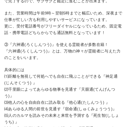
で完了するので、サクサクと鑑定に進むことが出来ます。
また、営業時間は午前9時～翌朝5時までと幅広いため、深夜まで
仕事が忙しい方も利用しやすいサービスになっています。
更に、受付電話番号がフリーダイヤルになっているため、固定電
話・携帯電話どちらからでも通話無料となっています！
③『六神通(ろくしんつう)』を使える霊能者が多数在籍！
『六神通(ろくしんつう)』とは、万物の神々が霊能者に与えた力
のことをいいます。
具体的には
⑴距離を無視して何処へでも自在に飛ぶことができる『神足通
(じんそくつう) 』
⑵千里眼によってあらゆる物事を見通す『天眼通(てんげんつ
う)』
⑶他人の心を自由自在に読み取る『他心通(たしんつう) 』
⑷あらゆる人間の前世を見通す『宿命通(しゅくみょうつう)』
⑸人のカルマを読みその未来と来世を予測する『死生智(ししょ
うち) 』