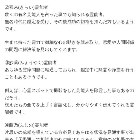
②喜来(きらい)霊能者
数々の有名芸能人を占った事でも知られる霊能者。
無名時代に鑑定を受け、その後成功の切符を掴んだ方もいるよう
です。
生まれ持った霊力で微細な心の動きを読み取り、恋愛や人間関係
の問題に解決策を見出してくれます。
③妙薬(みょうやく)霊能者
あらゆる霊障問題に精通しておられ、鑑定中に除霊や浄霊を行う
こともあるそうです。
例えば、心霊スポットで撮影をした芸能人を除霊した事もあるの
だそう。
視えたもの全てを上手く言語化し、分かりやすく伝えてくれる霊
能者です。
④藤乃(ふじの)霊能者
片思いの成就を望んでいる方必見！あらゆる状況を見通す事が出
来る「天眼通」で相談者の心の中はもちろん、意中のお相手の本