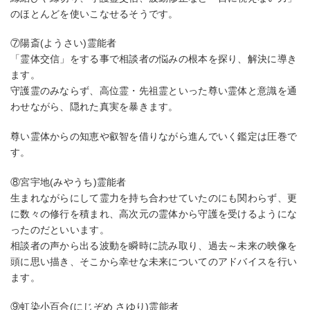
のほとんどを使いこなせるそうです。
⑦陽斎(ようさい)霊能者
「霊体交信」をする事で相談者の悩みの根本を探り、解決に導き
ます。
守護霊のみならず、高位霊・先祖霊といった尊い霊体と意識を通
わせながら、隠れた真実を暴きます。
尊い霊体からの知恵や叡智を借りながら進んでいく鑑定は圧巻で
す。
⑧宮宇地(みやうち)霊能者
生まれながらにして霊力を持ち合わせていたのにも関わらず、更
に数々の修行を積まれ、高次元の霊体から守護を受けるようにな
ったのだといいます。
相談者の声から出る波動を瞬時に読み取り、過去～未来の映像を
頭に思い描き、そこから幸せな未来についてのアドバイスを行い
ます。
⑨虹染小百合(にじぞめ さゆり)霊能者