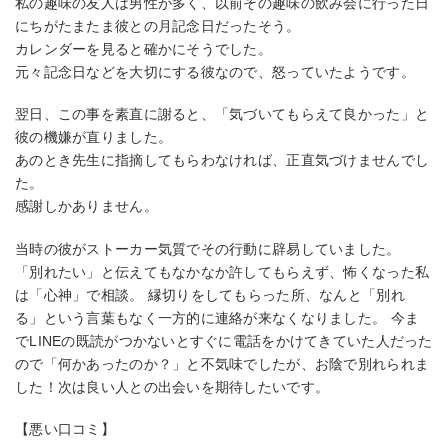
私の趣味の友人は男性が多く、以前その趣味の飲み会に行った日
にちがたまたま彼との月記念日だったそう。
カレンダーを見ると確かにそうでした。
元々記念日などを大切にする彼なので、怒っていたようです。
翌日、この事を素直に謝ると、「気づいてもらえて良かった」と
彼の機嫌が直りました。
あのとき先生に指摘してもらわなければ、正直気づけませんでし
た。
感謝しかありません。
当時の彼がストーカー気質でその行動に辟易していました。
「別れたい」と伝えてもなかなか許してもらえず、怖くなった私
は「心神」で相談。 縁切りをしてもらった所、なんと「別れ
る」という言葉もなく一方的に連絡が来なくなりました。 今ま
でLINEの既読がつかないとすぐに電話をかけてきていた人だった
ので「何かあったのか？」と不気味でしたが、お陰で別れられま
した！次は良い人との出会いを期待したいです。
【悪い口コミ】