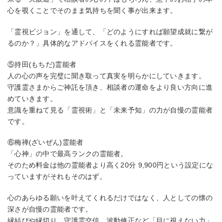
心を覗くことでそのまま気持ちを聞く事が出来ます。
「霊視ビジョン」を通して、「どのようにすれば願望成就に繋が
るのか？」具体的なアドバイスをくれる霊能者です。
⑤持田(もちだ)霊能者
人の心の声を完璧に聞き取って真実を明らかにしていきます。
守護霊さまからご神託を頂き、相談者の運命をより良い方向に進
めていきます。
意識を重ねて見る「霊視術」と「未来予知」の力が自慢の霊能者
です。
⑥梅禅(ざいぜん)霊能者
「心神」の中で最高ランクの霊能者。
そのため料金は他の霊能者より高く20分 9,900円という設定にな
っていますがそれもそのはず。
心のあらゆる願いを叶えてくれるだけではなく、人としての懐の
深さが自慢の霊能者です。
縁結びや縁切り、守護霊交信、波動修正など「目に視えない力」