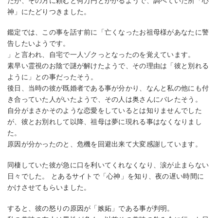
たが、その方に頼むと何万円とかかるようで、調べていた所「心
神」にたどりつきました。
鑑定では、この事を話す前に「亡くなったお祖母様があなたに警
告したいようです。
」と言われ、自宅で一人ゾクっとなったのを覚えています。
素早い霊視のお陰で謎が解けたようで、その理由は「彼と別れる
ように」との事だったそう。
後日、当時の彼が既婚者である事が分かり、なんと私の他にも付
き合っていた人がいたようで、その人は奥さんにバレたそう。
自分がまさかそのような恋愛をしているとは知りませんでした
が、彼とお別れして以降、祖母は夢に現れる事はなくなりまし
た。
原因が分かったのと、危機を回避出来て大変感謝しています。
同棲していた彼が急に口を利いてくれなくなり、涙が止まらない
日々でした。 とあるサイトで「心神」を知り、夜の遅い時間に
かけさせてもらいました。
すると、彼の怒りの原因が「嫉妬」である事が判明。