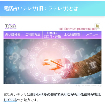
電話占いテレサ(旧：ラテレサ)とは
出典 : user.oa.lateresa.jp
電話占いテレサは
高いレベルの鑑定でありながら、低価格が実現
している
のが魅力です。