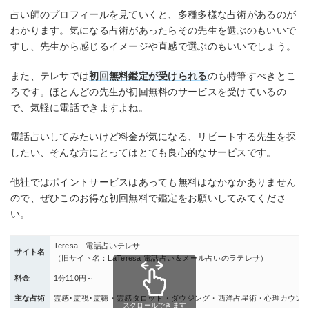
占い師のプロフィールを見ていくと、多種多様な占術があるのが
わかります。気になる占術があったらその先生を選ぶのもいいで
すし、先生から感じるイメージや直感で選ぶのもいいでしょう。
また、テレサでは
初回無料鑑定が受けられる
のも特筆すべきとこ
ろです。ほとんどの先生が初回無料のサービスを受けているの
で、気軽に電話できますよね。
電話占いしてみたいけど料金が気になる、リピートする先生を探
したい、そんな方にとってはとても良心的なサービスです。
他社ではポイントサービスはあっても無料はなかなかありません
ので、ぜひこのお得な初回無料で鑑定をお願いしてみてくださ
い。
Teresa 電話占いテレサ
サイト名
（旧サイト名：LaTeresa 電話占い＆メール占いのラテレサ）
料金
1分110円～
主な占術
霊感･霊視･霊聴・霊感タロット・ダウジング・西洋占星術・心理カウン
スクロールできます