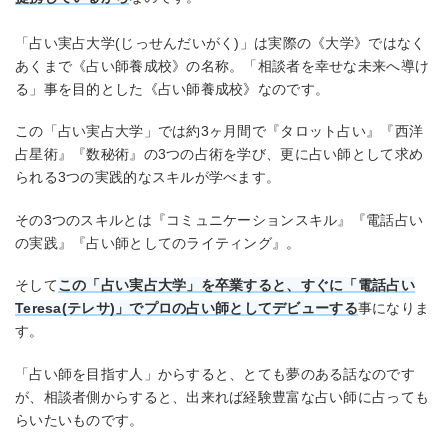
「占い実占大学(じっせんだいがく)」は実際の《大学》ではなく
あくまで《占い師養成校》の名称。「相談者を幸せな未来へ導け
る」事を目的とした《占い師養成校》なのです。
この「占い実占大学」では約3ヶ月間で『タロット占い』『西洋
占星術』『数秘術』の3つの占術を学び、更に占い師として求め
られる3つの実践的なスキルが学べます。
その3つのスキルとは『コミュニケーションスキル』『電話占い
の実践』『占い師としてのライティング』。
そして
この「占い実占大学」を卒業すると、すぐに「電話占い
Teresa(テレサ)」でプロの占い師としてデビューする
事になりま
す。
「占い師を目指す人」からすると、とても夢のある話なのです
が、相談者側からすると、出来れば経験豊富な占い師に占っても
らいたいものです。