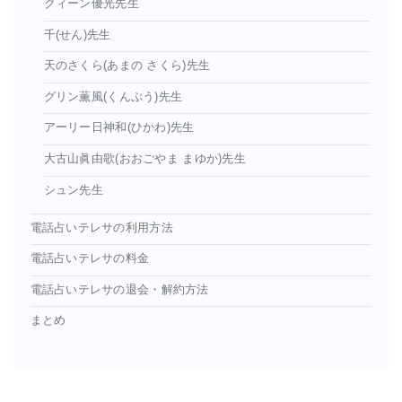
クィーン優光先生
千(せん)先生
天のさくら(あまの さくら)先生
グリン薫風(くんぷう)先生
アーリー日神和(ひかわ)先生
大古山眞由歌(おおごやま まゆか)先生
シュン先生
電話占いテレサの利用方法
電話占いテレサの料金
電話占いテレサの退会・解約方法
まとめ