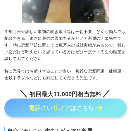
生年月日や詳しい事前の聞き取り等は一切不要。どんな悩みでも
相談できる、まさに最強の霊能力者がリノア所属のナエ先生で
す。特に恋愛問題に関しては数万人の成就実績があるので、難し
い恋だけど叶えたいと思っている方はぜひ一度ナエ先生の鑑定を
試してみてください。
特に業界ではお断りすることが多い、複雑な恋愛問題・健康運・
金銭トラブルなどにも対応してくださる先生です。
初回最大11,000円相当無料
電話占いリノア
はこちら
泉恋（セレン）先生 | ピュアリ所属