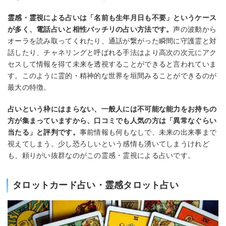
霊感・霊視による占いは「名前も生年月日も不要」というケース
が多く、電話占いと相性バッチリの占い方法です。
声の波動から
オーラを読み取ってくれたり、通話が繋がった瞬間に守護霊と対
話したり、チャネリングと呼ばれる手法はより高次の次元にアク
セスして情報を得て未来を透視することができると言われていま
す。このように霊的・精神的な世界を垣間みることができるのが
最大の特徴。
占いという枠にはまらない、一般人には不可能な能力をお持ちの
方が集まっていますから、口コミでも人気の方は「異常なぐらい
当たる」と評判です。
事前情報も何もなしで、未来の出来事まで
視えてしまう。少し恐ろしいという感情も湧いてしまうけれど
も、頼りがい抜群なのがこの霊感・霊視による占いです。
タロットカード占い・霊感タロット占い