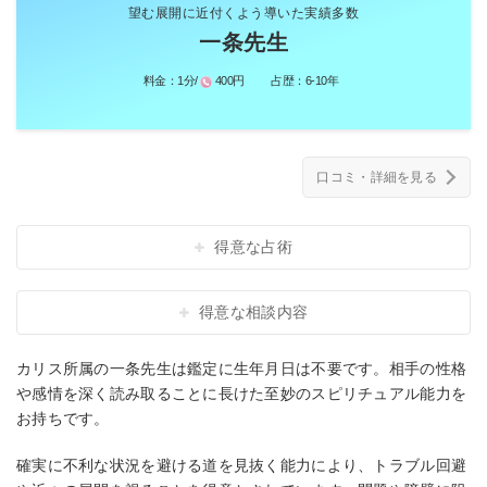
望む展開に近付くよう導いた実績多数
一条先生
料金：
1分/
400円
占歴：
6-10年
口コミ・詳細を見る
得意な占術
得意な相談内容
カリス所属の一条先生は鑑定に生年月日は不要です。相手の性格
や感情を深く読み取ることに長けた至妙のスピリチュアル能力を
お持ちです。
確実に不利な状況を避ける道を見抜く能力により、トラブル回避