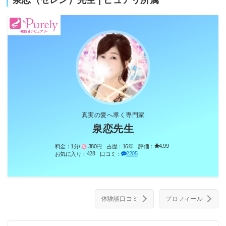
真実の愛へ導く専門家
泉恋先生
4.99
料金：
1分/
380円
占歴：
16年
評価：
428
2205
お気に入り：
口コミ：
体験談口コミ
プロフィール