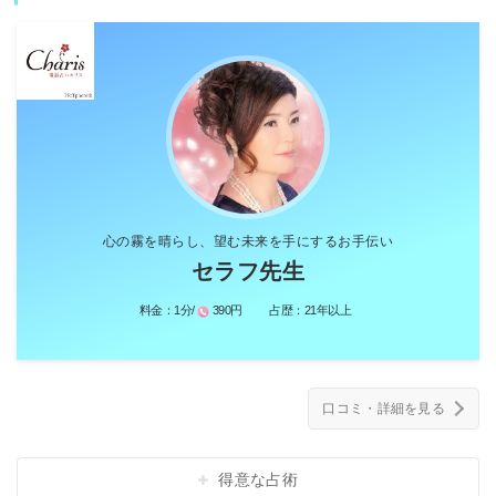
心の霧を晴らし、望む未来を手にするお手伝い
セラフ先生
料金：
1分/
390円
占歴：
21年以上
口コミ・詳細を見る
得意な占術