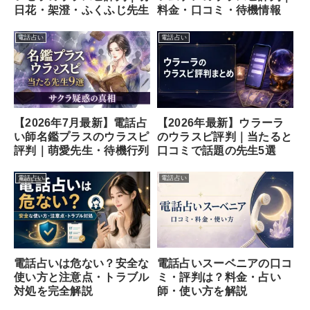
日花・架澄・ふくふじ先生
料金・口コミ・待機情報
電話占い
電話占い
【2026年7月最新】電話占
【2026年最新】ウラーラ
い師名鑑プラスのウラスピ
のウラスピ評判｜当たると
評判｜萌愛先生・待機行列
口コミで話題の先生5選
電話占い
電話占い
電話占いスーベニアの口コ
電話占いは危ない？安全な
ミ・評判は？料金・占い
使い方と注意点・トラブル
師・使い方を解説
対処を完全解説