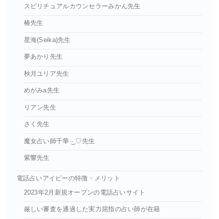
スピリチュアルカウンセラーみかん先生
椿先生
星海(Seika)先生
夢あかり先生
秋月ユリア先生
めがみa先生
リアン先生
さく先生
魔女占い師千華·͜· ♡先生
紫響先生
電話占いアイビーの特徴・メリット
2023年2月新規オープンの電話占いサイト
厳しい審査を通過した実力屈指の占い師が在籍