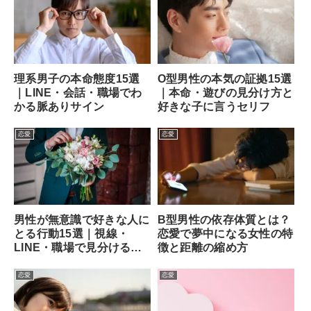
理系男子の本命態度15選
O型男性の本気の証拠15選
｜LINE・会話・職場でわ
｜本命・遊びの見分け方と
かる脈ありサイン
好きな子に言うセリフ
恋愛
恋愛
男性が無意識で好きな人に
B型男性の依存体質とは？
とる行動15選｜視線・
恋愛で夢中になる女性の特
LINE・職場で見分ける方
徴と距離の縮め方
法
恋愛
恋愛