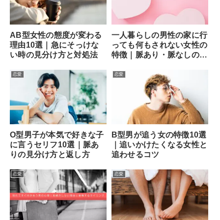
AB型女性の態度が変わる
一人暮らしの男性の家に行
理由10選｜急にそっけな
っても何もされない女性の
い時の見分け方と対処法
特徴｜脈あり・脈なしの見
分け方と次の一手
恋愛
恋愛
O型男子が本気で好きな子
B型男が追う女の特徴10選
に言うセリフ10選｜脈あ
｜追いかけたくなる女性と
りの見分け方と返し方
追わせるコツ
恋愛
恋愛