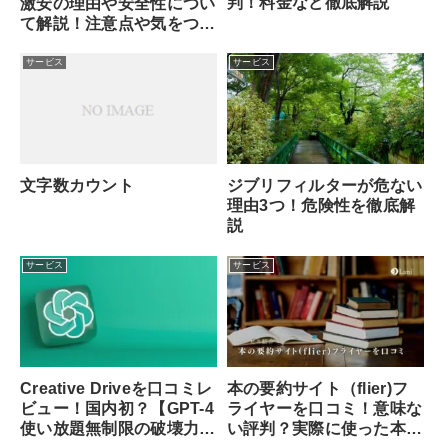
判！料金など徹底解説
激安の理由や安全性につい
て解説！注意点や気をつけ
ることは？
サービス
サービス
文字数カウント
ジブリフィルターが危ない
理由3つ！危険性を徹底解
説
サービス
サービス
Creative Driveを口コミレ
本の要約サイト（flier)フ
ビュー！国内初？【GPT-4
ライヤーを口コミ！意味な
使い放題無制限の破壊力が
い評判？実際に使った本音