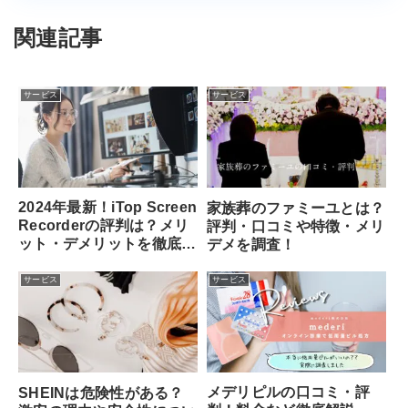
関連記事
サービス
サービス
2024年最新！iTop Screen
家族葬のファミーユとは？
Recorderの評判は？メリ
評判・口コミや特徴・メリ
ット・デメリットを徹底解
デメを調査！
説
サービス
サービス
メデリピルの口コミ・評
SHEINは危険性がある？