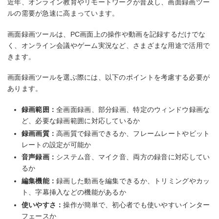
近年、オンライン教育やリモートワークが普及し、画面録画ツー
ルの需要が急速に高まっています。
画面録画ツールは、PC画面上の操作や動画を記録するだけでな
く、オンライン会議やゲーム実況など、さまざまな用途で活用で
きます。
画面録画ツールを選ぶ際には、以下のポイントを考慮する必要が
あります。
録画範囲：
全画面録画、部分録画、特定のウィンドウ録画な
ど、必要な録画範囲に対応しているか
録画画質：
高画質で録画できるか、フレームレートやビット
レートの設定が可能か
音声録画：
システム音、マイク音、両方の録音に対応してい
るか
編集機能：
録画した動画を編集できるか、トリミングやカッ
ト、字幕挿入などの機能があるか
使いやすさ：
操作が簡単で、初心者でも使いやすいインター
フェースか