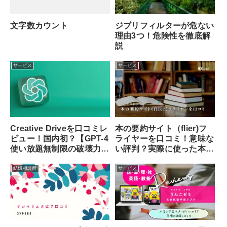
文字数カウント
ジブリフィルターが危ない
理由3つ！危険性を徹底解
説
サービス
サービス
Creative Driveを口コミレ
本の要約サイト（flier)フ
ビュー！国内初？【GPT-4
ライヤーを口コミ！意味な
使い放題無制限の破壊力が
い評判？実際に使った本音
凄まじい】
の感想
結婚相談所
サービス