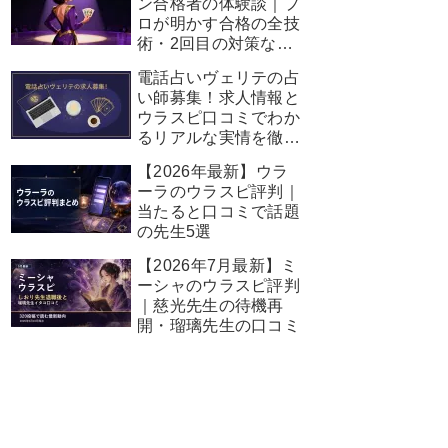
ン合格者の体験談｜プ
ロが明かす合格の全技
術・2回目の対策など
完全ガイド
電話占いヴェリテの占
い師募集！求人情報と
ウラスピ口コミでわか
るリアルな実情を徹底
解説
【2026年最新】ウラ
ーラのウラスピ評判｜
当たると口コミで話題
の先生5選
【2026年7月最新】ミ
ーシャのウラスピ評判
｜慈光先生の待機再
開・瑠璃先生の口コミ