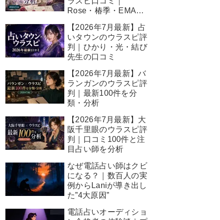
ラスピ口コミ｜
Rose・椿季・EMA先
生の結果
【2026年7月最新】占
いタウンのウラスピ評
判｜ひかり・光・結び
先生の口コミ
【2026年7月最新】バ
ランガンのウラスピ評
判｜最新100件を分
類・分析
【2026年7月最新】大
阪千里眼のウラスピ評
判｜口コミ100件と注
目占い師を分析
なぜ電話占い師はクビ
になる？｜数百人の実
例からLaniが導き出し
た”4大原因”
電話占いオーディショ