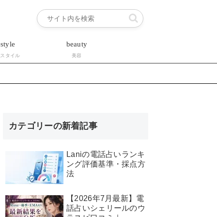
estyle
beauty
フスタイル
美容
カテゴリーの新着記事
Laniの電話占いランキ
ング評価基準・採点方
法
【2026年7月最新】電
話占いシェリールのウ