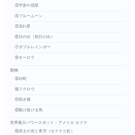
③宇宙や惑星
④ブルームーン
⑤流れ星
⑥日の出（初日の出）
⑦ダブルレインボー
⑧オーロラ
動物
⑨白蛇
⑩フクロウ
⑪招き猫
⑫駆け抜ける馬
世界最大パワースポット・アメリカ セドナ
⑬赤土の岩と青空（セドナと虹）