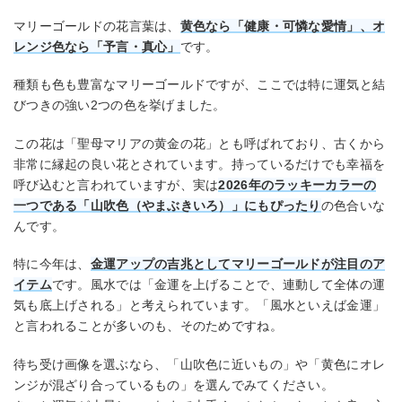
マリーゴールドの花言葉は、
黄色なら「健康・可憐な愛情」、オ
レンジ色なら「予言・真心」
です。
種類も色も豊富なマリーゴールドですが、ここでは特に運気と結
びつきの強い2つの色を挙げました。
この花は「聖母マリアの黄金の花」とも呼ばれており、古くから
非常に縁起の良い花とされています。持っているだけでも幸福を
呼び込むと言われていますが、実は
2026年のラッキーカラーの
一つである「山吹色（やまぶきいろ）」にもぴったり
の色合いな
んです。
特に今年は、
金運アップの吉兆としてマリーゴールドが注目のア
イテム
です。風水では「金運を上げることで、連動して全体の運
気も底上げされる」と考えられています。「風水といえば金運」
と言われることが多いのも、そのためですね。
待ち受け画像を選ぶなら、「山吹色に近いもの」や「黄色にオレ
ンジが混ざり合っているもの」を選んでみてください。