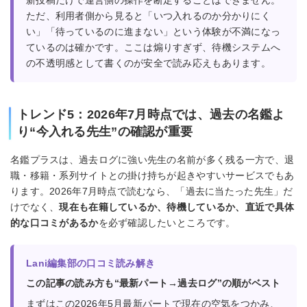
新投稿だけで運営側の操作を断定することはできません。
ただ、利用者側から見ると「いつ入れるのか分かりにく
い」「待っているのに進まない」という体験が不満になっ
ているのは確かです。ここは煽りすぎず、待機システムへ
の不透明感として書くのが安全で読み応えもあります。
トレンド5：2026年7月時点では、過去の名鑑よ
り“今入れる先生”の確認が重要
名鑑プラスは、過去ログに強い先生の名前が多く残る一方で、退
職・移籍・系列サイトとの掛け持ちが起きやすいサービスでもあ
ります。2026年7月時点で読むなら、「過去に当たった先生」だ
けでなく、
現在も在籍しているか、待機しているか、直近で具体
的な口コミがあるか
を必ず確認したいところです。
Lani編集部の口コミ読み解き
この記事の読み方も“最新パート→過去ログ”の順がベスト
まずはこの2026年5月最新パートで現在の空気をつかみ、