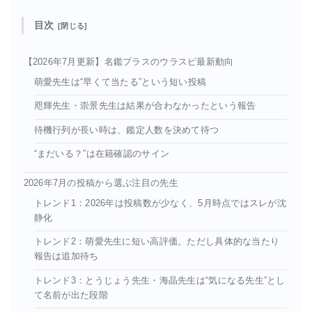
目次
【2026年7月更新】名鑑プラスのウラスピ最新動向
萌愛先生は“早くて当たる”という短い投稿
咫輝先生・崇景先生は結果が合わなかったという報告
待機行列が長い時は、鑑定人数を決めて待つ
“まだいる？”は在籍確認のサイン
2026年7月の投稿から選ぶ注目の先生
トレンド1：2026年は投稿数が少なく、5月時点ではスレが沈
静化
トレンド2：萌愛先生に短い高評価。ただし具体的な当たり
報告は追加待ち
トレンド3：とうじょう先生・海晶先生は“気になる先生”とし
て名前が出た段階