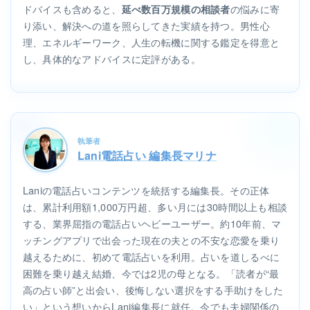
ドバイスも含めると、
の悩みに寄
延べ数百万規模の相談者
り添い、解決への道を照らしてきた実績を持つ。男性心
理、エネルギーワーク、人生の転機に関する鑑定を得意と
し、具体的なアドバイスに定評がある。
執筆者
Lani電話占い 編集長マリナ
Laniの電話占いコンテンツを統括する編集長。その正体
は、累計利用額1,000万円超、多い月には30時間以上も相談
する、業界屈指の電話占いヘビーユーザー。約10年前、マ
ッチングアプリで出会った現在の夫との不安な恋愛を乗り
越えるために、初めて電話占いを利用。占いを道しるべに
困難を乗り越え結婚、今では2児の母となる。「読者が“最
高の占い師”と出会い、後悔しない選択をする手助けをした
い」という想いからLani編集長に就任。今でも夫婦関係の