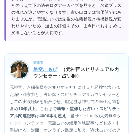
そのうえで下の過去ログアーカイブを見ると、名鑑プラス
の流れが追いやすくなります。古い口コミは無価値ではあ
りませんが、電話占いでは先生の在籍状況と待機状況が変
わりやすいため、過去の評価をそのまま今日のおすすめに
変換しないことが大切です。
監修者
星空こもぴ
（元神官スピリチュアルカ
ウンセラー・占い師）
元神官。お稲荷様をお祀りする神社に仕えた経験で培われ
た深い洞察力と、占い師・スピリチュアルカウンセラーと
しての実践経験を融合させ、鑑定歴は神社での奉仕期間を
含め
。これまで
10年以上
執筆・監修した占い・スピリチュ
、当サイトLaniの人気無料タ
アル関連記事は4000本を超え
ロットコンテンツ・電話占いの鑑定体験記事なども多くも
手掛ける。対面・オンライン鑑定に加え、Web占いでのア