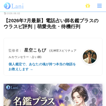
ホーム
電話占い
【2026年7月最新】電話占い師名鑑プラスのウラスピ評
2026.08.02
【2026年7月最新】電話占い師名鑑プラスの
ウラスピ評判｜萌愛先生・待機行列
星空こもぴ
監修者：
(元神官スピリチュア
ルカウンセラー・占い師)
個人鑑定で、あなたの魂が持つ本当の物語を
お教えします →