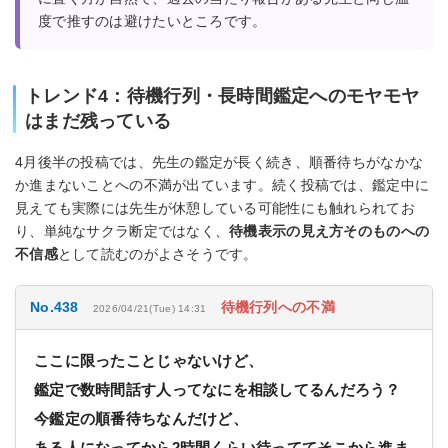
度で推すのは避けたいところです。
トレンド4：待機行列・長時間鑑定へのモヤモヤ
はまだ残っている
4月後半の投稿では、先生の鑑定が長く続き、順番待ちがなかな
か進まないことへの不満が出ています。続く投稿では、鑑定中に
見えても実際には先生が休憩している可能性にも触れられてお
り、単純なサクラ断定ではなく、
待機表示の見え方そのものへの
不信感
として読むのがよさそうです。
No.438
待機行列への不満
2026/04/21(Tue) 14:31
ここに限ったことじゃないけど、
鑑定で数時間話す人ってなにを相談してるんだろう？
今鑑定の順番待ちなんだけど、
ある人になってから2時間くらい待っててそこから進ま