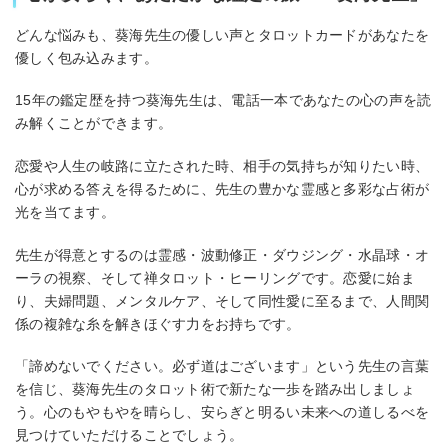
どんな悩みも、葵海先生の優しい声とタロットカードがあなたを
優しく包み込みます。
15年の鑑定歴を持つ葵海先生は、電話一本であなたの心の声を読
み解くことができます。
恋愛や人生の岐路に立たされた時、相手の気持ちが知りたい時、
心が求める答えを得るために、先生の豊かな霊感と多彩な占術が
光を当てます。
先生が得意とするのは霊感・波動修正・ダウジング・水晶球・オ
ーラの視察、そして禅タロット・ヒーリングです。恋愛に始ま
り、夫婦問題、メンタルケア、そして同性愛に至るまで、人間関
係の複雑な糸を解きほぐす力をお持ちです。
「諦めないでください。必ず道はございます」という先生の言葉
を信じ、葵海先生のタロット術で新たな一歩を踏み出しましょ
う。心のもやもやを晴らし、安らぎと明るい未来への道しるべを
見つけていただけることでしょう。