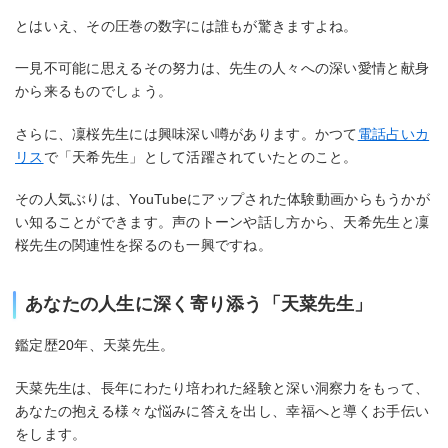
とはいえ、その圧巻の数字には誰もが驚きますよね。
一見不可能に思えるその努力は、先生の人々への深い愛情と献身
から来るものでしょう。
さらに、凜桜先生には興味深い噂があります。かつて
電話占いカ
リス
で「天希先生」として活躍されていたとのこと。
その人気ぶりは、YouTubeにアップされた体験動画からもうかが
い知ることができます。声のトーンや話し方から、天希先生と凜
桜先生の関連性を探るのも一興ですね。
あなたの人生に深く寄り添う「天菜先生」
鑑定歴20年、天菜先生。
天菜先生は、長年にわたり培われた経験と深い洞察力をもって、
あなたの抱える様々な悩みに答えを出し、幸福へと導くお手伝い
をします。