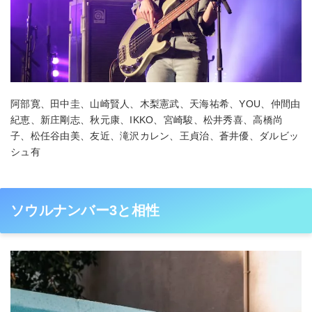
阿部寛、田中圭、山崎賢人、木梨憲武、天海祐希、YOU、仲間由
紀恵、新庄剛志、秋元康、IKKO、宮崎駿、松井秀喜、高橋尚
子、松任谷由美、友近、滝沢カレン、王貞治、蒼井優、ダルビッ
シュ有
ソウルナンバー3と相性