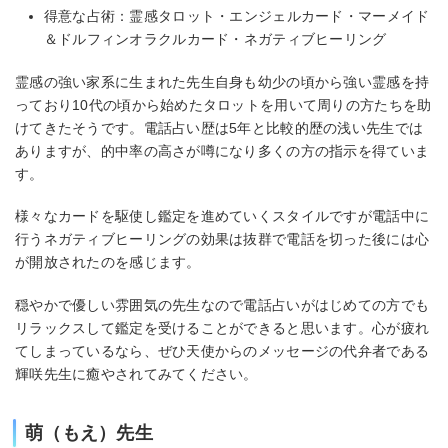
得意な占術：霊感タロット・エンジェルカード・マーメイド
＆ドルフィンオラクルカード・ネガティブヒーリング
霊感の強い家系に生まれた先生自身も幼少の頃から強い霊感を持
っており10代の頃から始めたタロットを用いて周りの方たちを助
けてきたそうです。電話占い歴は5年と比較的歴の浅い先生では
ありますが、的中率の高さが噂になり多くの方の指示を得ていま
す。
様々なカードを駆使し鑑定を進めていくスタイルですが電話中に
行うネガティブヒーリングの効果は抜群で電話を切った後には心
が開放されたのを感じます。
穏やかで優しい雰囲気の先生なので電話占いがはじめての方でも
リラックスして鑑定を受けることができると思います。心が疲れ
てしまっているなら、ぜひ天使からのメッセージの代弁者である
輝咲先生に癒やされてみてください。
萌（もえ）先生