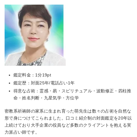
鑑定料金：1分19pt
鑑定歴：対面25年/電話占い1年
得意な占術：霊感・易・スピリチュアル・波動修正・四柱推
命・姓名判断・九星気学・方位学
密教系祈祷師の家系に生まれ育った萌先生は数々の占術を自然な
形で身につけてこられました。口コミ紹介制の対面鑑定を20年以
上続けており大手企業の役員など多数のクライアントを抱える実
力派占い師です。