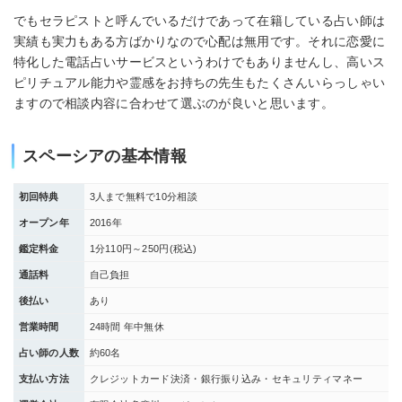
でもセラピストと呼んでいるだけであって在籍している占い師は
実績も実力もある方ばかりなので心配は無用です。それに恋愛に
特化した電話占いサービスというわけでもありませんし、高いス
ピリチュアル能力や霊感をお持ちの先生もたくさんいらっしゃい
ますので相談内容に合わせて選ぶのが良いと思います。
スペーシアの基本情報
初回特典
3人まで無料で10分相談
オープン年
2016年
鑑定料金
1分110円～250円(税込)
通話料
自己負担
後払い
あり
営業時間
24時間 年中無休
占い師の人数
約60名
支払い方法
クレジットカード決済・銀行振り込み・セキュリティマネー