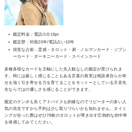
鑑定料金：電話/1分18pt
鑑定歴：対面20年/電話占い10年
得意な占術：霊感・タロット・易・ノルマンカード・ジプシ
ーカード・ダーキニーカード・スペインカード
多種多様なカードを主軸にした先入観なしの鑑定が受けられま
す。時には厳しく感じることもある言葉の真実は相談者自らが幸
せを強く引き寄せる力を育てることをモットーとしている天音先
生ならではの優しさを感じることができます。
鑑定のテンポも良くアドバイスも的確なのでリピーターの多い人
気の先生ですから予約は少し取りづらいかも知れません。タイミ
ングが合った際はぜひ78枚のタロットが導き出す圧倒的な的中率
を体感してみてください。