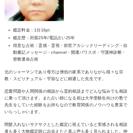
鑑定料金：1分16pt
鑑定歴：対面25年/電話占い25年
得意な占術：霊感・霊視・前世アカシックリーディング・自
動書記メッセージ・channel・開運パワスポ・守護神診断・
密教運命占術
北のシャーマンであり母方は僧侶の家系でありながら様々な宗
教・スピリチュアル・宇宙などに精通した先生です。
恋愛問題や人間関係の相談から霊的相談までどんな悩みでも相談
に乗って頂けます。また占い師になる前は大学受験生向けの塾で
先生をしていた経験をお持ちなので教育関係のノウハウも豊富で
いらっしゃいます。
間髪入れないサクサクとした鑑定に視えていると実感される相談
者も多く大物鑑定師に出会えたと喜ぶ声も多く見られました。神