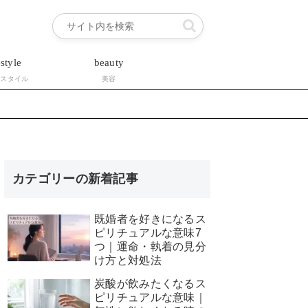
estyle
beauty
フスタイル
美容
カテゴリーの新着記事
既婚者を好きになるス
ピリチュアルな意味7
つ｜運命・執着の見分
け方と対処法
炭酸が飲みたくなるス
ピリチュアルな意味｜