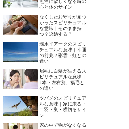
無性に欲しくなる時の
心と体のサイン
なくしたお守りが見つ
かったスピリチュアル
な意味｜そのまま持
つ？返納する？
環水平アークのスピリ
チュアルな意味｜幸運
の前兆？彩雲・虹との
違い
眉毛に白髪が生えるス
ピリチュアルな意味｜
1本・左右別、福毛と
の違い
ツバメのスピリチュア
ルな意味｜家に来る・
二羽・巣・横切るサイ
ン
家の中で物がなくなる