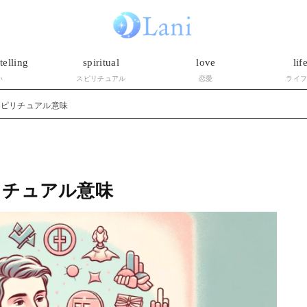
telling
spiritual
love
lif
い
スピリチュアル
恋愛
ライ
スピリチュアル意味
リチュアル意味